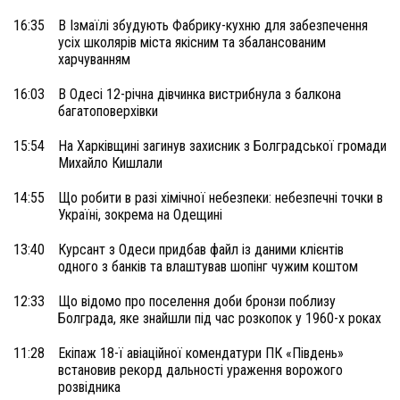
16:35
В Ізмаїлі збудують Фабрику-кухню для забезпечення
усіх школярів міста якісним та збалансованим
харчуванням
16:03
В Одесі 12-річна дівчинка вистрибнула з балкона
багатоповерхівки
15:54
На Харківщині загинув захисник з Болградської громади
Михайло Кишлали
14:55
Що робити в разі хімічної небезпеки: небезпечні точки в
Україні, зокрема на Одещині
13:40
Курсант з Одеси придбав файл із даними клієнтів
одного з банків та влаштував шопінг чужим коштом
12:33
Що відомо про поселення доби бронзи поблизу
Болграда, яке знайшли під час розкопок у 1960-х роках
11:28
Екіпаж 18-ї авіаційної комендатури ПК «Південь»
встановив рекорд дальності ураження ворожого
розвідника