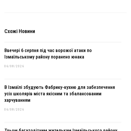
Схожі Новини
Ввечері 6 серпня під час ворожої атаки по
Ізмаїльському району поранено юнака
06/08/2026
В Ізмаїлі збудують Фабрику-кухню для забезпечення
усіх школярів міста якісним та збалансованим
харчуванням
06/08/2026
Трьом багатодітним жителькам Ізмаїльського району