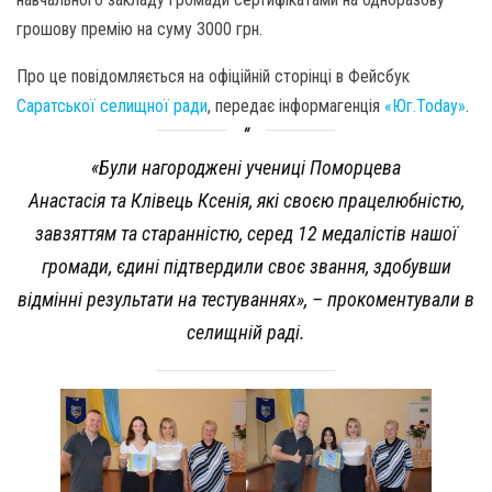
грошову премію на суму 3000 грн.
Про це повідомляється на офіційній сторінці в Фейсбук
Саратської селищної ради
, передає інформагенція
«Юг.Today»
.
«Були нагороджені учениці Поморцева
Анастасія та Клівець Ксенія, які своєю працелюбністю,
завзяттям та старанністю, серед 12 медалістів нашої
громади, єдині підтвердили своє звання, здобувши
відмінні результати на тестуваннях», – прокоментували в
селищній раді.