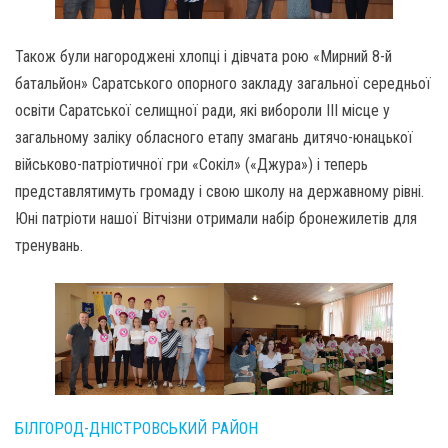
Також були нагороджені хлопці і дівчата рою «Мирний 8-й
батальйон» Саратського опорного закладу загальної середньої
освіти Саратської селищної ради, які вибороли ІІІ місце у
загальному заліку обласного етапу змагань дитячо-юнацької
військово-патріотичної гри «Сокіл» («Джура») і теперь
представлятимуть громаду і свою школу на державному рівні.
Юні патріоти нашої Вітчізни отримали набір бронежилетів для
тренувань.
БІЛГОРОД-ДНІСТРОВСЬКИЙ РАЙОН