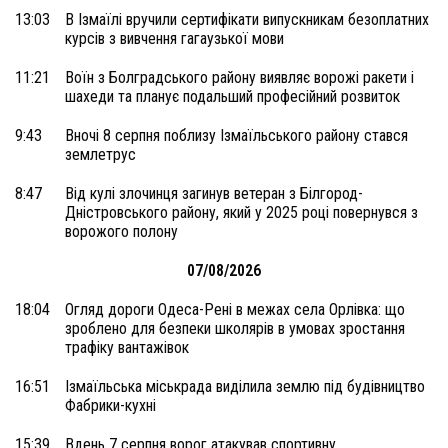
13:03
В Ізмаїлі вручили сертифікати випускникам безоплатних
курсів з вивчення гагаузької мови
11:21
Воїн з Болградського району виявляє ворожі ракети і
шахеди та планує подальший професійний розвиток
9:43
Вночі 8 серпня поблизу Ізмаїльського району стався
землетрус
8:47
Від кулі злочинця загинув ветеран з Білгород-
Дністровського району, який у 2025 році повернувся з
ворожого полону
07/08/2026
18:04
Огляд дороги Одеса-Рені в межах села Орлівка: що
зроблено для безпеки школярів в умовах зростання
трафіку вантажівок
16:51
Ізмаїльська міськрада виділила землю під будівництво
Фабрики-кухні
15:39
Вдень 7 серпня ворог атакував спортивну