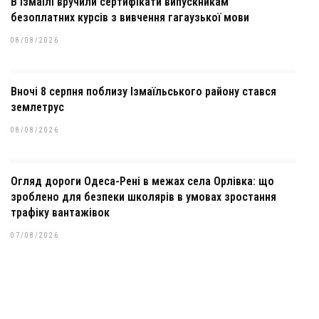
В Ізмаїлі вручили сертифікати випускникам
безоплатних курсів з вивчення гагаузької мови
08/08/2026
Вночі 8 серпня поблизу Ізмаїльського району стався
землетрус
08/08/2026
Огляд дороги Одеса-Рені в межах села Орлівка: що
зроблено для безпеки школярів в умовах зростання
трафіку вантажівок
07/08/2026