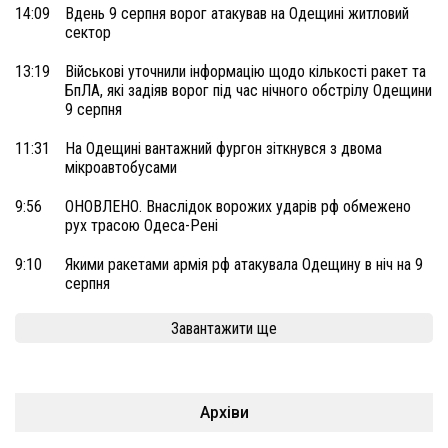
14:09
Вдень 9 серпня ворог атакував на Одещині житловий
сектор
13:19
Військові уточнили інформацію щодо кількості ракет та
БпЛА, які задіяв ворог під час нічного обстрілу Одещини
9 серпня
11:31
На Одещині вантажний фургон зіткнувся з двома
мікроавтобусами
9:56
ОНОВЛЕНО. Внаслідок ворожих ударів рф обмежено
рух трасою Одеса-Рені
9:10
Якими ракетами армія рф атакувала Одещину в ніч на 9
серпня
Завантажити ще
Архіви