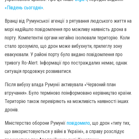
«Південь сьогодні»
.
Вранці від Румунської агенції з рятування людського життя на
морі надійшло повідомлення про можливу наявність дрона в
порту. Компетентні органи негайно ізолювали територію. Коли
стало зрозуміло, що дрон може вибухнути, прилеглу зону
евакуювали. У районі порту було видано повідомлення про
тривогу Ro-Alert. Інформації про постраждалих немає, однак
ситуація продовжує розвиватися.
Після вибуху влада Румунії активувала «Червоний план
втручання». Було терміново поінформовано керівництво країни.
Територію також перевіряють на можливість наявності інших
дронів.
Міністерство оборони Румунії
повідомило
, що дрон «типу тих,
що використовуються у війні в Україні», а справу розслідує