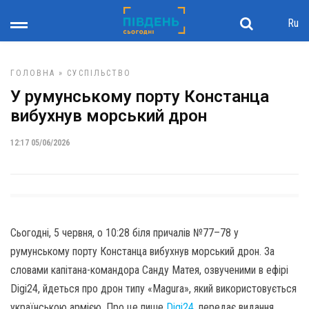
Ru
ГОЛОВНА
»
СУСПІЛЬСТВО
У румунському порту Констанца
вибухнув морський дрон
12:17 05/06/2026
Сьогодні, 5 червня, о 10:28 біля причалів №77–78 у
румунському порту Констанца вибухнув морський дрон. За
словами капітана-командора Санду Матея, озвученими в ефірі
Digi24, йдеться про дрон типу «Magura», який використовується
українською армією. Про це пише
Digi24
, передає видання