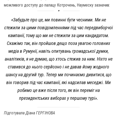
можливого доступу до палацу Котрочень, Наумеску зазначив:
«Забудьте про це, ми повинні бути чесними. Ми не
стежили за цими повідомленнями під час передвиборчої
кампанії, тому що ми не стежили за цим кандидатом.
Скажімо так, він пройшов дещо поза увагою головних
медіа в Румунії, навіть опитувань громадської думки,
аналітиків, я не думаю, що хтось стежив за ним. Ніхто не
ставився до нього серйозно і не давав йому жодного
шансу на другий тур. Тепер ми починаємо дивитися, що
він говорив під час кампанії, які надсилав меседжі. Ми
робимо це вже після того, як він переміг на
президентських виборах у першому турі».
Підготувала Діана ГЕРГІНОВА