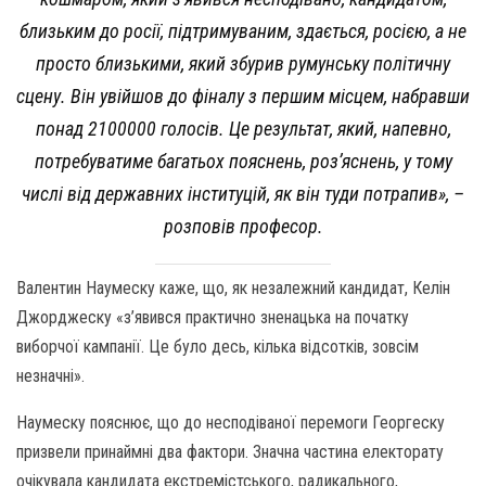
близьким до росії, підтримуваним, здається, росією, а не
просто близькими, який збурив румунську політичну
сцену. Він увійшов до фіналу з першим місцем, набравши
понад 2100000 голосів. Це результат, який, напевно,
потребуватиме багатьох пояснень, роз’яснень, у тому
числі від державних інституцій, як він туди потрапив», –
розповів професор.
Валентин Наумеску каже, що, як незалежний кандидат, Келін
Джорджеску «з’явився практично зненацька на початку
виборчої кампанії. Це було десь, кілька відсотків, зовсім
незначні».
Наумеску пояснює, що до несподіваної перемоги Георгеску
призвели принаймні два фактори. Значна частина електорату
очікувала кандидата екстремістського, радикального,