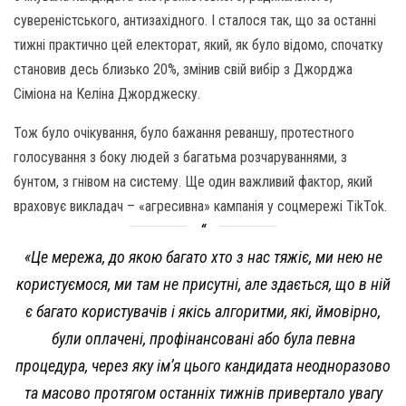
сувереністського, антизахідного. І сталося так, що за останні
тижні практично цей електорат, який, як було відомо, спочатку
становив десь близько 20%, змінив свій вибір з Джорджа
Сіміона на Келіна Джорджеску.
Тож було очікування, було бажання реваншу, протестного
голосування з боку людей з багатьма розчаруваннями, з
бунтом, з гнівом на систему. Ще один важливий фактор, який
враховує викладач – «агресивна» кампанія у соцмережі TikTok.
«Це мережа, до якою багато хто з нас тяжіє, ми нею не
користуємося, ми там не присутні, але здається, що в ній
є багато користувачів і якісь алгоритми, які, ймовірно,
були оплачені, профінансовані або була певна
процедура, через яку ім’я цього кандидата неодноразово
та масово протягом останніх тижнів привертало увагу