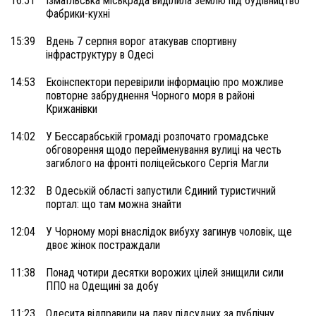
16:51
Ізмаїльська міськрада виділила землю під будівництво
Фабрики-кухні
15:39
Вдень 7 серпня ворог атакував спортивну
інфраструктуру в Одесі
14:53
Екоінспектори перевірили інформацію про можливе
повторне забруднення Чорного моря в районі
Крижанівки
14:02
У Бессарабській громаді розпочато громадське
обговорення щодо перейменування вулиці на честь
загиблого на фронті поліцейського Сергія Магли
12:32
В Одеській області запустили Єдиний туристичний
портал: що там можна знайти
12:04
У Чорному морі внаслідок вибуху загинув чоловік, ще
двоє жінок постраждали
11:38
Понад чотири десятки ворожих цілей знищили сили
ППО на Одещині за добу
11:23
Одесита відправили на лаву підсудних за публічну