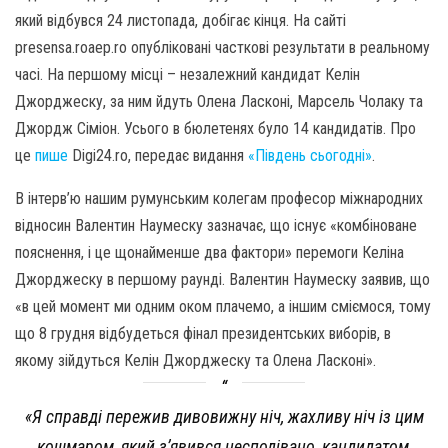
який відбувся 24 листопада, добігає кінця. На сайті
presensa.roaep.ro опубліковані часткові результати в реальному
часі. На першому місці – незалежний кандидат Келін
Джорджеску, за ним йдуть Олена Ласконі, Марсель Чолаку та
Джордж Сіміон. Усього в бюлетенях було 14 кандидатів. Про
це
пише
Digi24.ro, передає видання
«Південь сьогодні»
.
В інтерв’ю нашим румунським колегам професор міжнародних
відносин Валентин Наумеску зазначає, що існує «комбіноване
пояснення, і це щонайменше два фактори» перемоги Келіна
Джорджеску в першому раунді. Валентин Наумеску заявив, що
«в цей момент ми одним оком плачемо, а іншим сміємося, тому
що 8 грудня відбудеться фінал президентських виборів, в
якому зійдуться Келін Джорджеску та Олена Ласконі».
«Я справді пережив дивовижну ніч, жахливу ніч із цим
кошмаром, який з’явився несподівано, кандидатом,