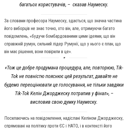
багатьох користувачів, – сказав Наумеску.
За словами професора Наумеску, здається, що значна частина
його виборців не знає точно, хто він, але, отримуючи багато
повідомлень, «будучи бомбардованими цими ідеями, що він
справжній румун, сильний лідер Румунії, що у нього є план, що
він має рішення, вони повірили в це».
«Тож це добре продумана процедура, але, повторюю, Tik-
Tok не повністю пояснює цей результат, давайте не
будемо переоцінювати це голосування, не тільки завдяки
Tik-Tok Келін Джорджеску потрапив у фінал», –
висловив свою думку Наумеску.
Посилаючись на повідомлення, надіслані Келіном Джорджеску,
спрямовані на політику проти ЄС і НАТО, і в контексті його