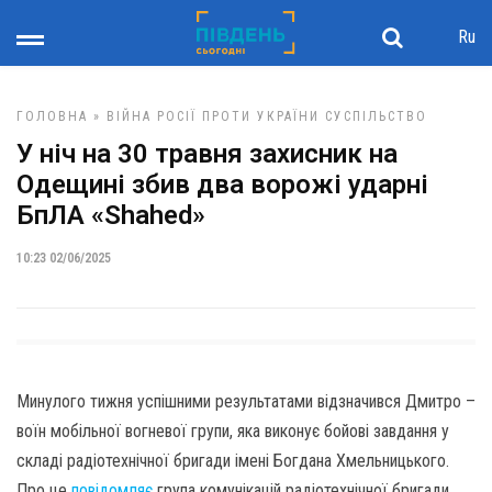
Ru
ГОЛОВНА
»
ВІЙНА РОСІЇ ПРОТИ УКРАЇНИ
СУСПІЛЬСТВО
У ніч на 30 травня захисник на
Одещині збив два ворожі ударні
БпЛА «Shahed»
10:23 02/06/2025
Минулого тижня успішними результатами відзначився Дмитро –
воїн мобільної вогневої групи, яка виконує бойові завдання у
складі радіотехнічної бригади імені Богдана Хмельницького.
Про це
повідомляє
група комунікацій радіотехнічної бригади