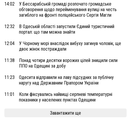
14:02
У Бессарабській громаді розпочато громадське
обговорення щодо перейменування вулиці на честь
загиблого на фронті поліцейського Сергія Магли
12:32
В Одеській області запустили Єдиний туристичний
портал: що там можна знайти
12:04
У Чорному морі внаслідок вибуху загинув чоловік, ще
двоє жінок постраждали
11:38
Понад чотири десятки ворожих цілей знищили сили
ППО на Одещині за добу
11:23
Одесита відправили на лаву підсудних за публічну
наругу над Державним Прапором України
11:01
Коли фіксувались найвищі серпневі температурні
показники у населених пунктах Одещини
Завантажити ще