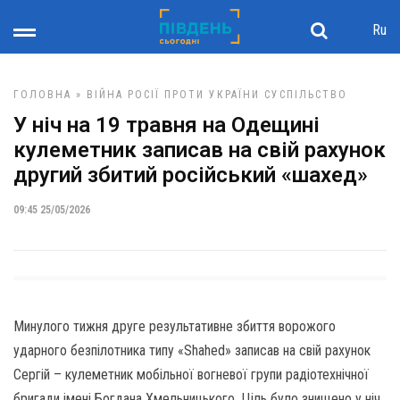
Ru
ГОЛОВНА
»
ВІЙНА РОСІЇ ПРОТИ УКРАЇНИ
СУСПІЛЬСТВО
У ніч на 19 травня на Одещині
кулеметник записав на свій рахунок
другий збитий російський «шахед»
09:45 25/05/2026
Минулого тижня друге результативне збиття ворожого
ударного безпілотника типу «Shahed» записав на свій рахунок
Сергій – кулеметник мобільної вогневої групи радіотехнічної
бригади імені Богдана Хмельницького. Ціль було знищено у ніч