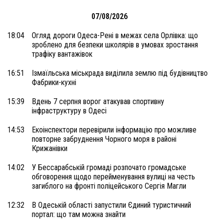
07/08/2026
18:04
Огляд дороги Одеса-Рені в межах села Орлівка: що
зроблено для безпеки школярів в умовах зростання
трафіку вантажівок
16:51
Ізмаїльська міськрада виділила землю під будівництво
Фабрики-кухні
15:39
Вдень 7 серпня ворог атакував спортивну
інфраструктуру в Одесі
14:53
Екоінспектори перевірили інформацію про можливе
повторне забруднення Чорного моря в районі
Крижанівки
14:02
У Бессарабській громаді розпочато громадське
обговорення щодо перейменування вулиці на честь
загиблого на фронті поліцейського Сергія Магли
12:32
В Одеській області запустили Єдиний туристичний
портал: що там можна знайти