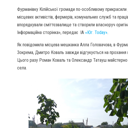
Фурманівку Кілійської громади по-особливому прикрасили
місцевих активістів, фермерів, комунальних служб та праців
впорядкували сміттєзвалище та створили власноруч оригін
Інформаційна сторінка», передає ІА
«Юг. Today»
.
Як повідомила місцева мешканка Алла Головачова, в Фурман
Зокрема, Дмитро Коваль завжди відгукується на прохання 
Цього разу Роман Коваль та Олександр Татауш майстерно на
села.