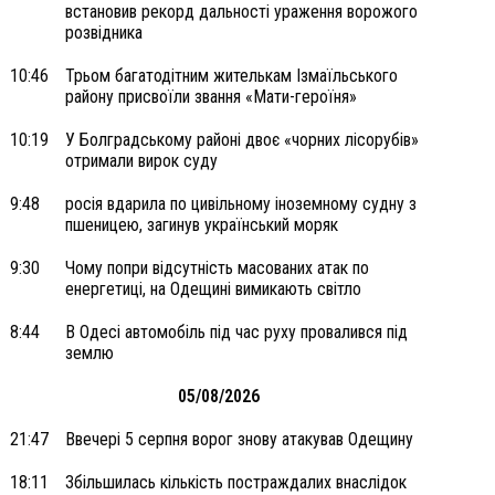
встановив рекорд дальності ураження ворожого
розвідника
10:46
Трьом багатодітним жителькам Ізмаїльського
району присвоїли звання «Мати-героїня»
10:19
У Болградському районі двоє «чорних лісорубів»
отримали вирок суду
9:48
росія вдарила по цивільному іноземному судну з
пшеницею, загинув український моряк
9:30
Чому попри відсутність масованих атак по
енергетиці, на Одещині вимикають світло
8:44
В Одесі автомобіль під час руху провалився під
землю
05/08/2026
21:47
Ввечері 5 серпня ворог знову атакував Одещину
18:11
Збільшилась кількість постраждалих внаслідок