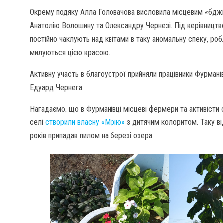
Окрему подяку Алла Головачова висловила місцевим «бджіл
Анатолію Волошину та Олександру Чернезі. Під керівницт
постійно чаклують над квітами в таку аномальну спеку, робл
милуються цією красою.
Активну участь в благоустрої прийняли працівники Фурмані
Едуард Чернега.
Нагадаємо, що в Фурманівці місцеві фермери та активіст
селі
створили власну «Мрію»
з дитячим колоритом. Таку ві
років припадав пилом на березі озера.