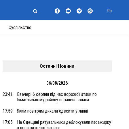
Ru
Суспільство
Останні Новини
06/08/2026
23:41
Ввечері 6 серпня під час ворожої атаки по
Ізмаїльському району поранено юнака
17:59
Яким повітрям дихали одесити у липні
17:05
На Одещині рятувальники деблокували пасажирку
з пошкодженої автівки