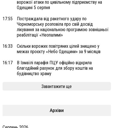
ворожої атаки по цивільному підприємству на
Одещині 5 серпня
17:55
Постраждала від ракетного удару по
Чорноморську розповіла про свій досвід
лікування за національною програмою зовнішньої
реабілітації «Неопалимі»
16:33
Скільки ворожих повітряних цілей знищено у
межах проєкту «Небо Одещини» за 9 місяців
16:17
В Ізмаїлі парафія ПЦУ офіційно відкрила
благодійний рахунок для збору коштів на
будівництво храму
Завантажити ще
Архіви
Серпень 2026