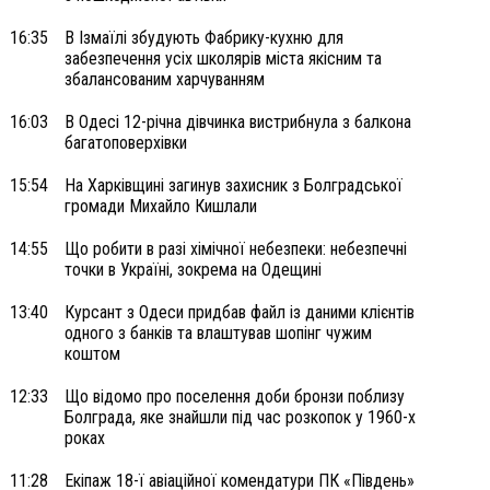
16:35
В Ізмаїлі збудують Фабрику-кухню для
забезпечення усіх школярів міста якісним та
збалансованим харчуванням
16:03
В Одесі 12-річна дівчинка вистрибнула з балкона
багатоповерхівки
15:54
На Харківщині загинув захисник з Болградської
громади Михайло Кишлали
14:55
Що робити в разі хімічної небезпеки: небезпечні
точки в Україні, зокрема на Одещині
13:40
Курсант з Одеси придбав файл із даними клієнтів
одного з банків та влаштував шопінг чужим
коштом
12:33
Що відомо про поселення доби бронзи поблизу
Болграда, яке знайшли під час розкопок у 1960-х
роках
11:28
Екіпаж 18-ї авіаційної комендатури ПК «Південь»