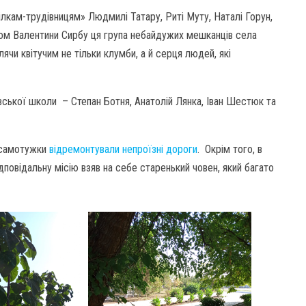
кам-трудівницям» Людмилі Татару, Риті Муту, Наталі Горун,
вом Валентини Сирбу ця група небайдужих мешканців села
ячи квітучим не тільки клумби, а й серця людей, які
вської школи – Степан Ботня, Анатолій Лянка, Іван Шестюк та
и самотужки
відремонтували непроїзні дороги
. Окрім того, в
дповідальну місію взяв на себе старенький човен, який багато