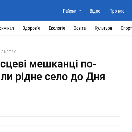
Райони
Відео
Про нас
римінал
Здоров’я
Екологія
Освіта
Культура
Спорт
ІЛЬСТВО
ісцеві мешканці по-
ли рідне село до Дня