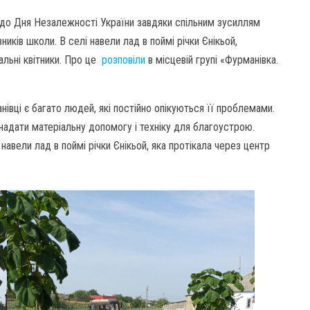
 до Дня Незалежності України завдяки спільним зусиллям
ників школи. В селі навели лад в поймі річки Єнікьой,
альні квітники. Про це
розповіли
в місцевій групі «Фурманівка.
івці є багато людей, які постійно опікуються її проблемами.
надати матеріальну допомогу і техніку для благоустрою.
вели лад в поймі річки Єнікьой, яка протікала через центр