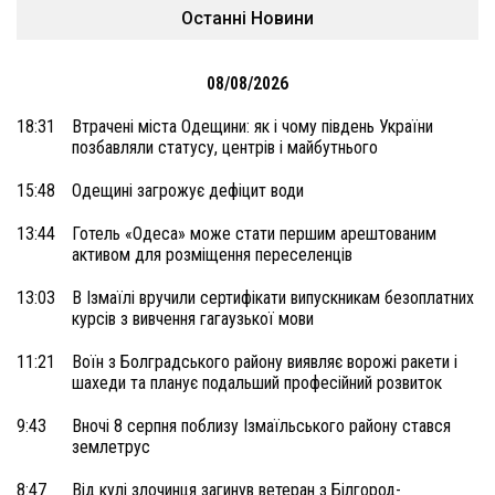
Останні Новини
08/08/2026
18:31
Втрачені міста Одещини: як і чому південь України
позбавляли статусу, центрів і майбутнього
15:48
Одещині загрожує дефіцит води
13:44
Готель «Одеса» може стати першим арештованим
активом для розміщення переселенців
13:03
В Ізмаїлі вручили сертифікати випускникам безоплатних
курсів з вивчення гагаузької мови
11:21
Воїн з Болградського району виявляє ворожі ракети і
шахеди та планує подальший професійний розвиток
9:43
Вночі 8 серпня поблизу Ізмаїльського району стався
землетрус
8:47
Від кулі злочинця загинув ветеран з Білгород-