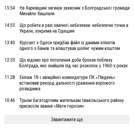
15:54
На Харківщині загинув захисник з Болградської громади
Михайло Кишлали
14:55
Що робити в разі хімічної небезпеки: небезпечні точки в
Україні, зокрема на Одещині
13:40
Курсант з Одеси придбав файл із даними клієнтів
одного з банків та влаштував шопінг чужим коштом
12:33
Що відомо про поселення доби бронзи поблизу
Болграда, яке знайшли під час розкопок у 1960-х роках
11:28
Екіпаж 18-ї авіаційної комендатури ПК «Південь»
встановив рекорд дальності ураження ворожого
розвідника
10:46
Трьом багатодітним жителькам Ізмаїльського району
присвоїли звання «Мати-героїня»
Завантажити ще