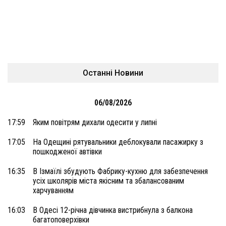
Останні Новини
06/08/2026
17:59
Яким повітрям дихали одесити у липні
17:05
На Одещині рятувальники деблокували пасажирку з
пошкодженої автівки
16:35
В Ізмаїлі збудують Фабрику-кухню для забезпечення
усіх школярів міста якісним та збалансованим
харчуванням
16:03
В Одесі 12-річна дівчинка вистрибнула з балкона
багатоповерхівки