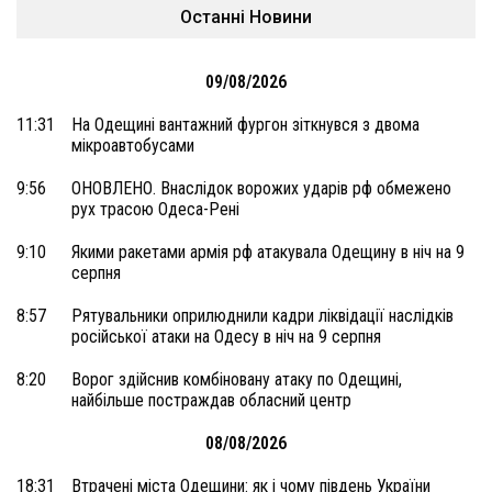
Останні Новини
09/08/2026
11:31
На Одещині вантажний фургон зіткнувся з двома
мікроавтобусами
9:56
ОНОВЛЕНО. Внаслідок ворожих ударів рф обмежено
рух трасою Одеса-Рені
9:10
Якими ракетами армія рф атакувала Одещину в ніч на 9
серпня
8:57
Рятувальники оприлюднили кадри ліквідації наслідків
російської атаки на Одесу в ніч на 9 серпня
8:20
Ворог здійснив комбіновану атаку по Одещині,
найбільше постраждав обласний центр
08/08/2026
18:31
Втрачені міста Одещини: як і чому південь України