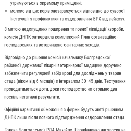
утримуються в окремому приміщенні;
молоко від цих корів знезаражується відповідно до суворої
Інструкції з профілактики та оздоровлення ВРХ від лейкозу.
З метою недопущення поширення та повної ліквідації хвороби,
комісія ДНПК затвердила комплексний План організаційно-
господарських та ветеринарно-санітарних заходів.
Відповідно до рішення комісії начальнику Болградської
районної державної лікарні ветеринарної медицини доручено
забезпечити регулярний забір крові для досліджень у тварин
стада (віком від 6 місяців) з інтервалом 30–45 днів. Тестування
проводитиметься доти, доки господарство не отримає два
поспіль негативні результати.
Офіційні карантинні обмеження з ферми будуть зняті рішенням
ДНПК лише після повного підтвердження оздоровлення стада.
Голова Болградської РДА Михайло Шарафаненко наголосив на