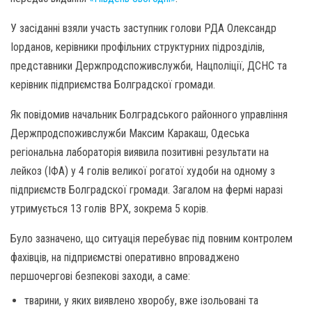
У засіданні взяли участь заступник голови РДА Олександр
Іорданов, керівники профільних структурних підрозділів,
представники Держпродспоживслужби, Нацполіції, ДСНС та
керівник підприємства Болградскої громади.
Як повідомив начальник Болградського районного управління
Держпродспоживслужби Максим Каракаш, Одеська
регіональна лабораторія виявила позитивні результати на
лейкоз (ІФА) у 4 голів великої рогатої худоби на одному з
підприємств Болградскої громади. Загалом на фермі наразі
утримується 13 голів ВРХ, зокрема 5 корів.
Було зазначено, що ситуація перебуває під повним контролем
фахівців, на підприємстві оперативно впроваджено
першочергові безпекові заходи, а саме:
тварини, у яких виявлено хворобу, вже ізольовані та