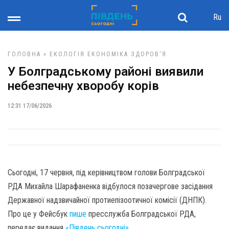
Ru
ГОЛОВНА
»
ЕКОЛОГІЯ
ЕКОНОМІКА
ЗДОРОВ'Я
У Болградському районі виявили
небезпечну хворобу корів
12:31 17/06/2026
Сьогодні, 17 червня, під керівництвом голови Болградської
РДА Михайла Шарафаненка відбулося позачергове засідання
Державної надзвичайної протиепізоотичної комісії (ДНПК).
Про це у Фейсбук
пише
пресслужба Болградської РДА,
передає видання
«Південь сьогодні»
.