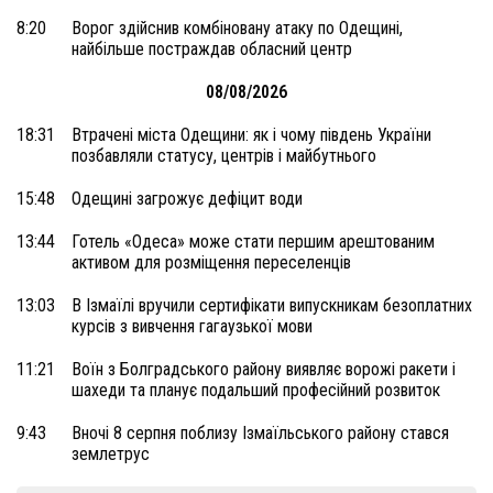
8:20
Ворог здійснив комбіновану атаку по Одещині,
найбільше постраждав обласний центр
08/08/2026
18:31
Втрачені міста Одещини: як і чому південь України
позбавляли статусу, центрів і майбутнього
15:48
Одещині загрожує дефіцит води
13:44
Готель «Одеса» може стати першим арештованим
активом для розміщення переселенців
13:03
В Ізмаїлі вручили сертифікати випускникам безоплатних
курсів з вивчення гагаузької мови
11:21
Воїн з Болградського району виявляє ворожі ракети і
шахеди та планує подальший професійний розвиток
9:43
Вночі 8 серпня поблизу Ізмаїльського району стався
землетрус