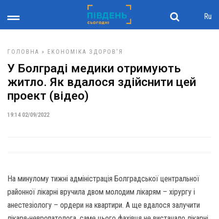
Ru
ГОЛОВНА
»
ЕКОНОМІКА
ЗДОРОВ'Я
У Болграді медики отримують
житло. Як вдалося здійснити цей
проект (відео)
19:14 02/09/2022
На минулому тижні адміністрація Болградської центральної
районної лікарні вручила двом молодим лікарям – хірургу і
анестезіологу – ордери на квартири. А ще вдалося залучити
лікаря-невропатолога, саме цього фахівця не вистачало лікарні.