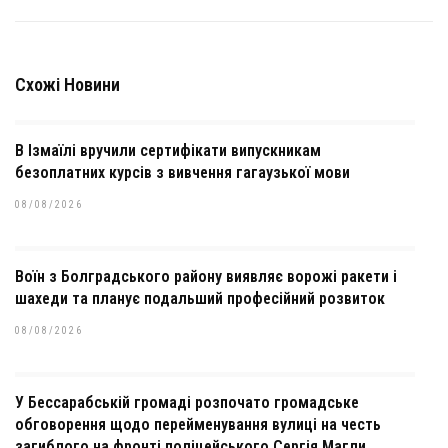
Схожі Новини
В Ізмаїлі вручили сертифікати випускникам
безоплатних курсів з вивчення гагаузької мови
08/08/2026
Воїн з Болградського району виявляє ворожі ракети і
шахеди та планує подальший професійний розвиток
08/08/2026
У Бессарабській громаді розпочато громадське
обговорення щодо перейменування вулиці на честь
загиблого на фронті поліцейського Сергія Магли