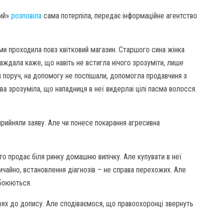
кий»
розповіла
сама потерпіла, передає інформаційне агентство
тьми проходила повз квітковий магазин. Старшого сина жінка
аждала каже, що навіть не встигла нічого зрозуміти, лише
и поруч, на допомогу не поспішали, допомогла продавчиня з
ва зрозуміла, що нападниця в неї видерлаі цілі пасма волосся.
прийняли заяву. Але чи понесе покарання агресивна
сто продає біля ринку домашню випічку. Але купувати в неї
чайно, встановлення діагнозів – не справа перехожих. Але
обоюються.
арях до допису. Але сподіваємося, що правоохоронці звернуть