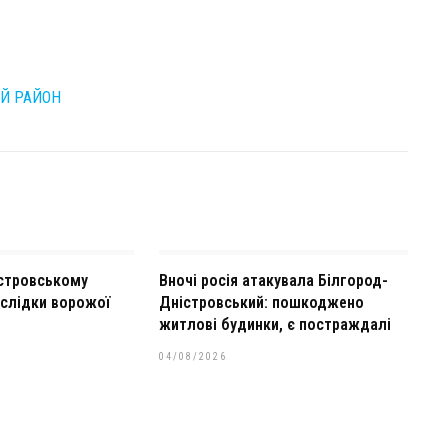
ИЙ РАЙОН
істровському
Вночі росія атакувала Білгород-
аслідки ворожої
Дністровський: пошкоджено
житлові будинки, є постраждалі
04/08/2026