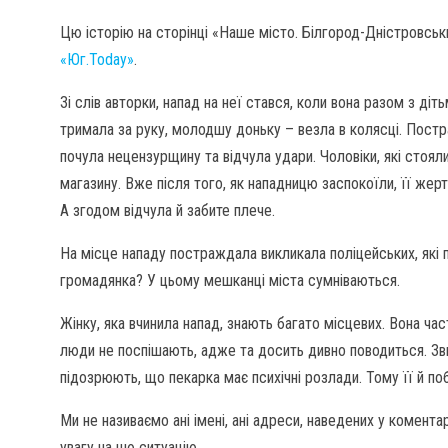
Цю історію на сторінці «Наше місто. Білгород-Дністровсь
«Юг.Today»
.
Зі слів авторки, напад на неї стався, коли вона разом з ді
тримала за руку, молодшу доньку – везла в колясці. Постр
почула нецензурщину та відчула удари. Чоловіки, які стоял
магазину. Вже після того, як нападницю заспокоїли, її жерт
А згодом відчула й забите плече.
На місце нападу постраждала викликала поліцейських, які 
громадянка? У цьому мешканці міста сумніваються.
Жінку, яка вчинила напад, знають багато місцевих. Вона ча
люди не поспішають, адже та досить дивно поводиться. Зви
підозрюють, що пекарка має психічні розлади. Тому її й п
Ми не називаємо ані імені, ані адреси, наведених у комент
увагу на цю ситуацію.