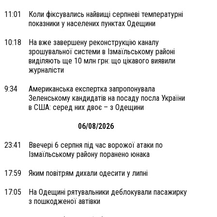
11:01
Коли фіксувались найвищі серпневі температурні
показники у населених пунктах Одещини
10:18
На вже завершену реконструкцію каналу
зрошувальної системи в Ізмаїльському районі
виділяють ще 10 млн грн: що цікавого виявили
журналісти
9:34
Американська експертка запропонувала
Зеленському кандидатів на посаду посла України
в США: серед них двоє – з Одещини
06/08/2026
23:41
Ввечері 6 серпня під час ворожої атаки по
Ізмаїльському району поранено юнака
17:59
Яким повітрям дихали одесити у липні
17:05
На Одещині рятувальники деблокували пасажирку
з пошкодженої автівки