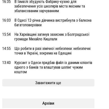
16:35
В Ізмаїлі збудують Фабрику-кухню для
забезпечення усіх школярів міста якісним та
збалансованим харчуванням
16:03
В Одесі 12-річна дівчинка вистрибнула з балкона
багатоповерхівки
15:54
На Харківщині загинув захисник з Болградської
громади Михайло Кишлали
14:55
Що робити в разі хімічної небезпеки: небезпечні
точки в Україні, зокрема на Одещині
13:40
Курсант з Одеси придбав файл із даними клієнтів
одного з банків та влаштував шопінг чужим
коштом
Завантажити ще
Архіви