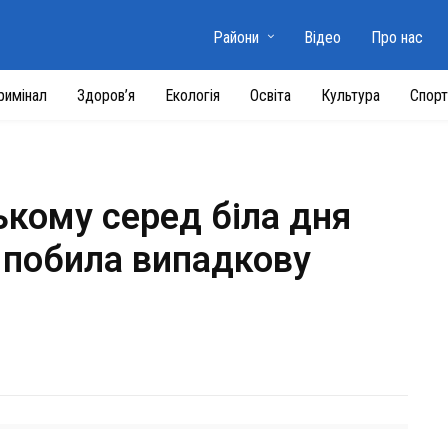
Райони
Відео
Про нас
римінал
Здоров’я
Екологія
Освіта
Культура
Спорт
ькому серед біла дня
 побила випадкову