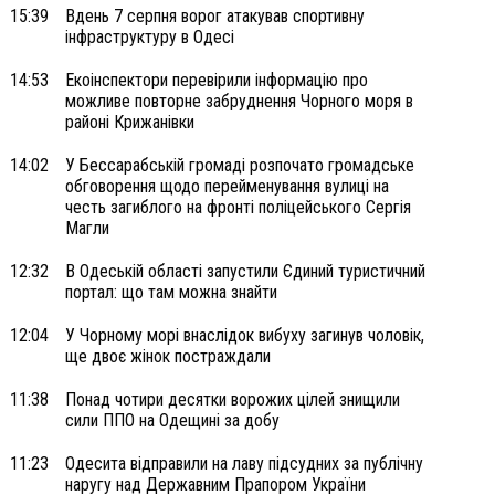
15:39
Вдень 7 серпня ворог атакував спортивну
інфраструктуру в Одесі
14:53
Екоінспектори перевірили інформацію про
можливе повторне забруднення Чорного моря в
районі Крижанівки
14:02
У Бессарабській громаді розпочато громадське
обговорення щодо перейменування вулиці на
честь загиблого на фронті поліцейського Сергія
Магли
12:32
В Одеській області запустили Єдиний туристичний
портал: що там можна знайти
12:04
У Чорному морі внаслідок вибуху загинув чоловік,
ще двоє жінок постраждали
11:38
Понад чотири десятки ворожих цілей знищили
сили ППО на Одещині за добу
11:23
Одесита відправили на лаву підсудних за публічну
наругу над Державним Прапором України