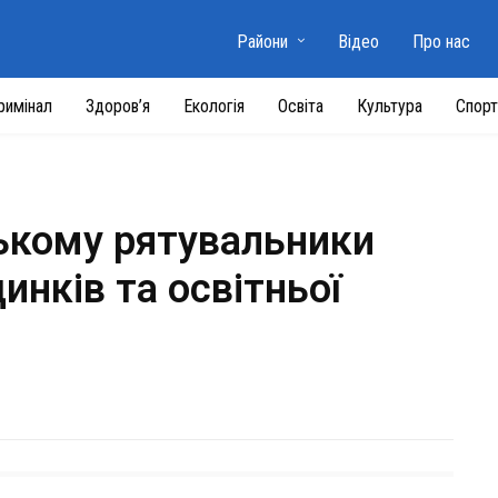
Райони
Відео
Про нас
римінал
Здоров’я
Екологія
Освіта
Культура
Спорт
ському рятувальники
инків та освітньої