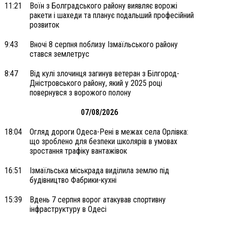
11:21
Воїн з Болградського району виявляє ворожі
ракети і шахеди та планує подальший професійний
розвиток
9:43
Вночі 8 серпня поблизу Ізмаїльського району
стався землетрус
8:47
Від кулі злочинця загинув ветеран з Білгород-
Дністровського району, який у 2025 році
повернувся з ворожого полону
07/08/2026
18:04
Огляд дороги Одеса-Рені в межах села Орлівка:
що зроблено для безпеки школярів в умовах
зростання трафіку вантажівок
16:51
Ізмаїльська міськрада виділила землю під
будівництво Фабрики-кухні
15:39
Вдень 7 серпня ворог атакував спортивну
інфраструктуру в Одесі