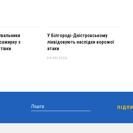
увальники
У Білгороді-Дністровському
сажирку з
ліквідовують наслідки ворожої
тівки
атаки
04/08/2026