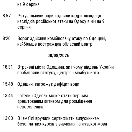
на 9 серпня
8:57
Рятувальники оприлюднили кадри ліквідації
наслідків російської атаки на Одесу в ніч на 9
серпня
8:20
Ворог здійснив комбіновану атаку по Одещині,
найбільше постраждав обласний центр
08/08/2026
18:31
Втрачені міста Одещини: як і чому південь України
позбавляли статусу, центрів і майбутнього
15:48
Одещині загрожує дефіцит води
13:44
Готель «Одеса» може стати першим
арештованим активом для розміщення
переселенців
13:03
В Ізмаїлі вручили сертифікати випускникам
безоплатних курсів з вивчення гагаузької мови