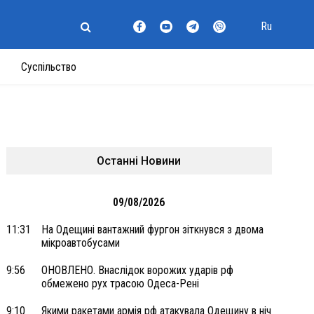
Ru
Суспільство
Останні Новини
09/08/2026
11:31
На Одещині вантажний фургон зіткнувся з двома
мікроавтобусами
9:56
ОНОВЛЕНО. Внаслідок ворожих ударів рф
обмежено рух трасою Одеса-Рені
9:10
Якими ракетами армія рф атакувала Одещину в ніч