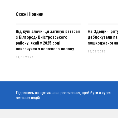
Схожі Новини
Від кулі злочинця загинув ветеран
На Одещині рят
з Білгород-Дністровського
деблокували па
району, який у 2025 році
пошкодженої ав
повернувся з ворожого полону
06/08/2026
08/08/2026
Підпишись на щотижневе розсилання, щоб бути в курсі
останніх подій.