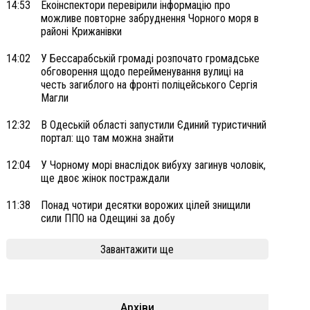
14:53
Екоінспектори перевірили інформацію про
можливе повторне забруднення Чорного моря в
районі Крижанівки
14:02
У Бессарабській громаді розпочато громадське
обговорення щодо перейменування вулиці на
честь загиблого на фронті поліцейського Сергія
Магли
12:32
В Одеській області запустили Єдиний туристичний
портал: що там можна знайти
12:04
У Чорному морі внаслідок вибуху загинув чоловік,
ще двоє жінок постраждали
11:38
Понад чотири десятки ворожих цілей знищили
сили ППО на Одещині за добу
Завантажити ще
Архіви