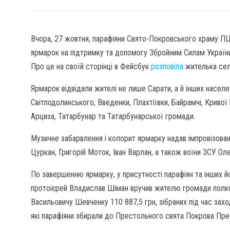
Вчора, 27 жовтня, парафіяни Свято-Покровського храму ПЦ
ярмарок на підтримку та допомогу Збройним Силам України.
Про це на своїй сторінці в Фейсбук
розповіла
жителька се
Ярмарок відвідали жителі не лише Сарати, а й інших населе
Світлодолинського, Введенки, Плахтіївки, Байрамчі, Кривої
Арциза, Татарбунар та Татарбунарської громади.
Музичне забарвлення і колорит ярмарку надав імпровізован
Цуркан, Григорій Моток, Іван Варлан, а також воїни ЗСУ Ол
По завершенню ярмарку, у присутності парафіян та інших й
протоієрей Владислав Шіман вручив жителю громади полко
Васильовичу Шевченку 110 887,5 грн, зібраних під час зах
які парафіяни збирали до Престольного свята Покрова Пре