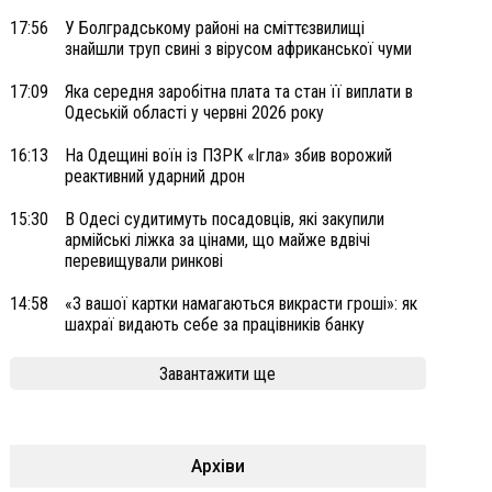
17:56
У Болградському районі на сміттєзвилищі
знайшли труп свині з вірусом африканської чуми
17:09
Яка середня заробітна плата та стан її виплати в
Одеській області у червні 2026 року
16:13
На Одещині воїн із ПЗРК «Ігла» збив ворожий
реактивний ударний дрон
15:30
В Одесі судитимуть посадовців, які закупили
армійські ліжка за цінами, що майже вдвічі
перевищували ринкові
14:58
«З вашої картки намагаються викрасти гроші»: як
шахраї видають себе за працівників банку
Завантажити ще
Архіви