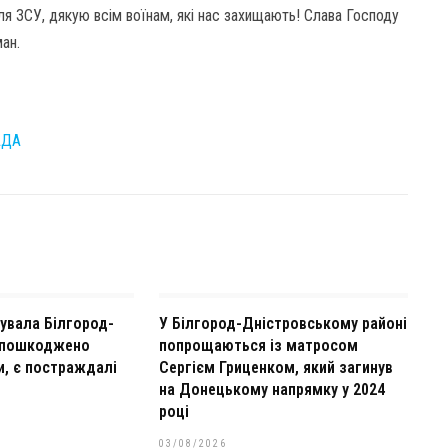
ля ЗСУ, дякую всім воїнам, які нас захищають! Слава Господу
ан.
АДА
кувала Білгород-
У Білгород-Дністровському районі
 пошкоджено
попрощаються із матросом
и, є постраждалі
Сергієм Гриценком, який загинув
на Донецькому напрямку у 2024
році
03/08/2026