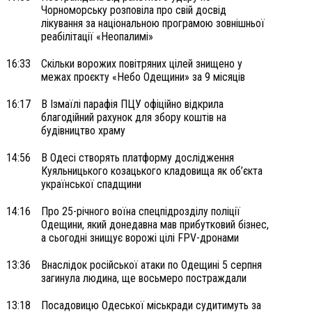
Чорноморську розповіла про свій досвід
лікування за національною програмою зовнішньої
реабілітації «Неопалимі»
16:33
Скільки ворожих повітряних цілей знищено у
межах проєкту «Небо Одещини» за 9 місяців
16:17
В Ізмаїлі парафія ПЦУ офіційно відкрила
благодійний рахунок для збору коштів на
будівництво храму
14:56
В Одесі створять платформу дослідження
Куяльницького козацького кладовища як об’єкта
української спадщини
14:16
Про 25-річного воїна спецпідрозділу поліції
Одещини, який донедавна мав прибутковий бізнес,
а сьогодні знищує ворожі цілі FPV-дронами
13:36
Внаслідок російської атаки по Одещині 5 серпня
загинула людина, ще восьмеро постраждали
13:18
Посадовицю Одеської міськради судитимуть за