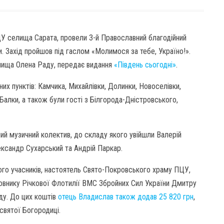
У селища Сарата, провели 3-й Православний благодійний
 Захід пройшов під гаслом «Молимося за тебе, Україно!».
лища Олена Раду, передає видання
«Південь сьогодні»
.
них пунктів: Камчика, Михайлівки, Долинки, Новоселівки,
 Балки, а також були гості з Білгорода-Дністровського,
ий музичний колектив, до складу якого увійшли Валерій
ександр Сухарський та Андрій Паркар.
ого учасників, настоятель Свято-Покровського храму ПЦУ,
внику Річкової Флотилії ВМС Збройних Сил України Дмитру
оду. До цих коштів
отець Владислав також додав 25 820 грн
,
святої Богородиці.