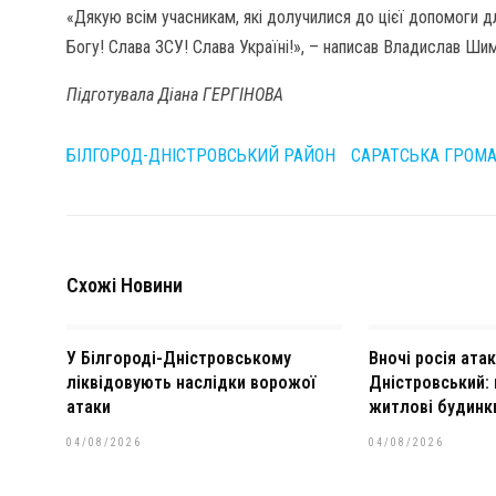
«Дякую всім учасникам, які долучилися до цієї допомоги д
Богу! Слава ЗСУ! Слава Україні!», – написав Владислав Шим
Підготувала Діана ГЕРГІНОВА
БІЛГОРОД-ДНІСТРОВСЬКИЙ РАЙОН
САРАТСЬКА ГРОМ
Схожі Новини
У Білгороді-Дністровському
Вночі росія ата
ліквідовують наслідки ворожої
Дністровський:
атаки
житлові будинк
04/08/2026
04/08/2026