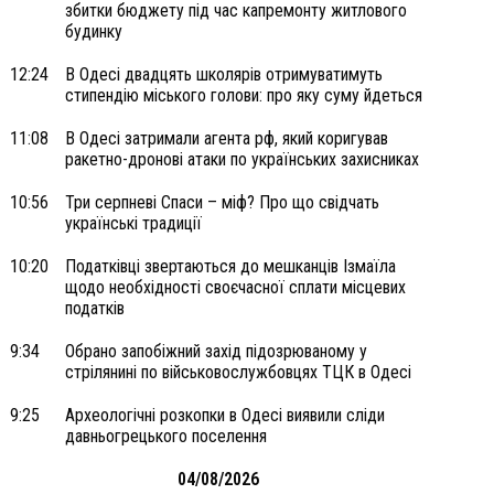
збитки бюджету під час капремонту житлового
будинку
12:24
В Одесі двадцять школярів отримуватимуть
стипендію міського голови: про яку суму йдеться
11:08
В Одесі затримали агента рф, який коригував
ракетно-дронові атаки по українських захисниках
10:56
Три серпневі Спаси – міф? Про що свідчать
українські традиції
10:20
Податківці звертаються до мешканців Ізмаїла
щодо необхідності своєчасної сплати місцевих
податків
9:34
Обрано запобіжний захід підозрюваному у
стрілянині по військовослужбовцях ТЦК в Одесі
9:25
Археологічні розкопки в Одесі виявили сліди
давньогрецького поселення
04/08/2026