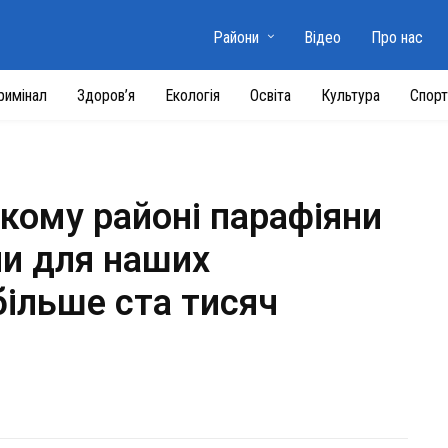
Райони
Відео
Про нас
римінал
Здоров’я
Екологія
Освіта
Культура
Спорт
кому районі парафіяни
ли для наших
більше ста тисяч