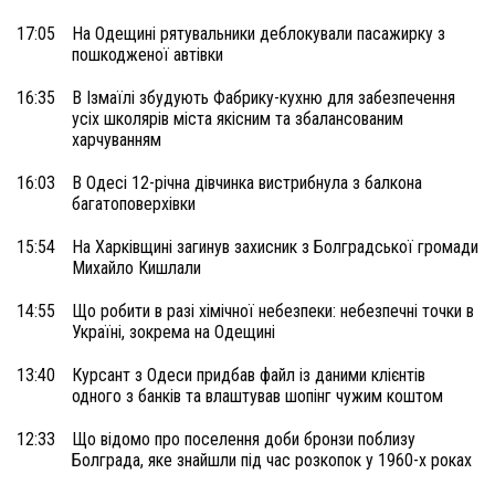
17:05
На Одещині рятувальники деблокували пасажирку з
пошкодженої автівки
16:35
В Ізмаїлі збудують Фабрику-кухню для забезпечення
усіх школярів міста якісним та збалансованим
харчуванням
16:03
В Одесі 12-річна дівчинка вистрибнула з балкона
багатоповерхівки
15:54
На Харківщині загинув захисник з Болградської громади
Михайло Кишлали
14:55
Що робити в разі хімічної небезпеки: небезпечні точки в
Україні, зокрема на Одещині
13:40
Курсант з Одеси придбав файл із даними клієнтів
одного з банків та влаштував шопінг чужим коштом
12:33
Що відомо про поселення доби бронзи поблизу
Болграда, яке знайшли під час розкопок у 1960-х роках