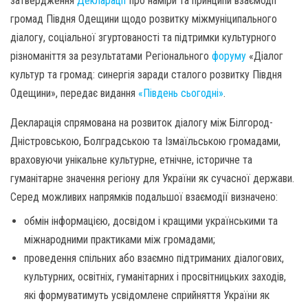
затвердження
Декларації
про наміри та принципи взаємодії
громад Півдня Одещини щодо розвитку міжмуніципального
діалогу, соціальної згуртованості та підтримки культурного
різноманіття за результатами Регіонального
форуму
«Діалог
культур та громад: синергія заради сталого розвитку Півдня
Одещини», передає видання
«Південь сьогодні»
.
Декларація спрямована на розвиток діалогу між Білгород-
Дністровською, Болградською та Ізмаїльською громадами,
враховуючи унікальне культурне, етнічне, історичне та
гуманітарне значення регіону для України як сучасної держави.
Серед можливих напрямків подальшої взаємодії визначено:
обмін інформацією, досвідом і кращими українськими та
міжнародними практиками між громадами;
проведення спільних або взаємно підтриманих діалогових,
культурних, освітніх, гуманітарних і просвітницьких заходів,
які формуватимуть усвідомлене сприйняття України як