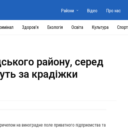
Райони
Відео
Про нас
римінал
Здоров’я
Екологія
Освіта
Культура
Спорт
ського району, серед
муть за крадіжки
 причепом на виноградне поле приватного підприємства та