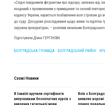
«Слідчі повідомили фігурантам про підозру, залежно від їхн
поєднаній з проникненням у приміщення та скоєній повторно.
кодексу України, карається позбавлення волі строком до 
до суду. Досудове розслідування щодо жінки та підлітка 
окружна прокуратура», – розповів начальник Болградського
Підготувала Діана ГЕРГІНОВА
БОЛГРАДСЬКА ГРОМАДА
БОЛГРАДСЬКИЙ РАЙОН
КР
Схожі Новини
В Ізмаїлі вручили сертифікати
Воїн з Болградс
випускникам безоплатних курсів з
виявляє ворожі 
вивчення гагаузької мови
планує подальш