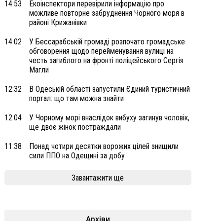
14:53
Екоінспектори перевірили інформацію про
можливе повторне забруднення Чорного моря в
районі Крижанівки
14:02
У Бессарабській громаді розпочато громадське
обговорення щодо перейменування вулиці на
честь загиблого на фронті поліцейського Сергія
Магли
12:32
В Одеській області запустили Єдиний туристичний
портал: що там можна знайти
12:04
У Чорному морі внаслідок вибуху загинув чоловік,
ще двоє жінок постраждали
11:38
Понад чотири десятки ворожих цілей знищили
сили ППО на Одещині за добу
Завантажити ще
Архіви