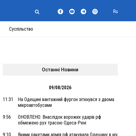
Ru
Суспільство
Останні Новини
09/08/2026
11:31
На Одещині вантажний фургон зіткнувся з двома
мікроавтобусами
9:56
ОНОВЛЕНО. Внаслідок ворожих ударів рф
обмежено рух трасою Одеса-Рені
9:10
Якими ракетами армія рф атакувала Одещину в ніч