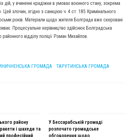
іх дій, у вчиненні крадіжки в умовах воєнного стану, зокрема
 Цей злочин, згідно з санкцією ч. 4 ст. 185 Кримінального
восьми років. Матеріали щодо жителя Болграда вже скеровані
триває. Процесуальне керівництво здійснює Болградська
 районного відділу поліції Роман Михайлов.
ИНИЧНЕНСЬКА ГРОМАДА
ТАРУТИНСЬКА ГРОМАДА
ького району
У Бессарабській громаді
ракети і шахеди та
розпочато громадське
ий професійний
обговорення щодо