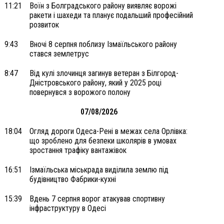
11:21
Воїн з Болградського району виявляє ворожі
ракети і шахеди та планує подальший професійний
розвиток
9:43
Вночі 8 серпня поблизу Ізмаїльського району
стався землетрус
8:47
Від кулі злочинця загинув ветеран з Білгород-
Дністровського району, який у 2025 році
повернувся з ворожого полону
07/08/2026
18:04
Огляд дороги Одеса-Рені в межах села Орлівка:
що зроблено для безпеки школярів в умовах
зростання трафіку вантажівок
16:51
Ізмаїльська міськрада виділила землю під
будівництво Фабрики-кухні
15:39
Вдень 7 серпня ворог атакував спортивну
інфраструктуру в Одесі