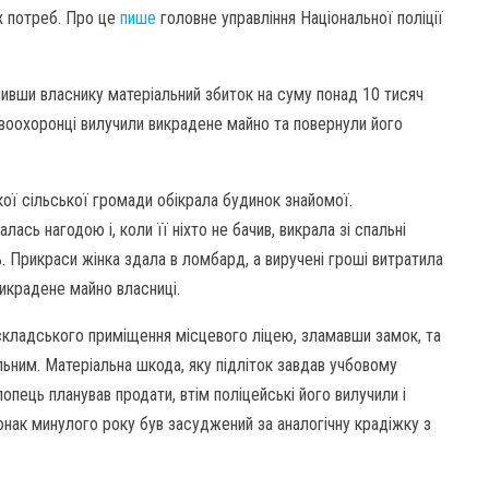
х потреб. Про це
пише
головне управління Національної поліції
ивши власнику матеріальний збиток на суму понад 10 тисяч
авоохоронці вилучили викрадене майно та повернули його
кої сільської громади обікрала будинок знайомої.
ась нагодою і, коли її ніхто не бачив, викрала зі спальні
. Прикраси жінка здала в ломбард, а виручені гроші витратила
викрадене майно власниці.
 складського приміщення місцевого ліцею, зламавши замок, та
альним. Матеріальна шкода, яку підліток завдав учбовому
пець планував продати, втім поліцейські його вилучили і
 юнак минулого року був засуджений за аналогічну крадіжку з