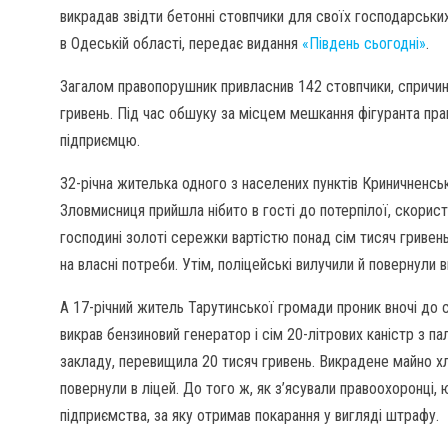
викрадав звідти бетонні стовпчики для своїх господарськи
в Одеській області, передає видання
«Південь сьогодні»
.
Загалом правопорушник привласнив 142 стовпчики, спричин
гривень. Під час обшуку за місцем мешкання фігуранта пр
підприємцю.
32-річна жителька одного з населених пунктів Криничненсь
Зловмисниця прийшла нібито в гості до потерпілої, скористал
господині золоті сережки вартістю понад сім тисяч гривень
на власні потреби. Утім, поліцейські вилучили й повернули 
А 17-річний житель Тарутинської громади проник вночі до
викрав бензиновий генератор і сім 20-літрових каністр з п
закладу, перевищила 20 тисяч гривень. Викрадене майно хло
повернули в ліцей. До того ж, як з’ясували правоохоронці,
підприємства, за яку отримав покарання у вигляді штрафу.