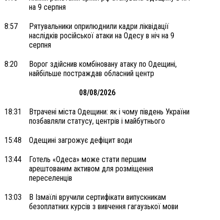
на 9 серпня
8:57
Рятувальники оприлюднили кадри ліквідації
наслідків російської атаки на Одесу в ніч на 9
серпня
8:20
Ворог здійснив комбіновану атаку по Одещині,
найбільше постраждав обласний центр
08/08/2026
18:31
Втрачені міста Одещини: як і чому південь України
позбавляли статусу, центрів і майбутнього
15:48
Одещині загрожує дефіцит води
13:44
Готель «Одеса» може стати першим
арештованим активом для розміщення
переселенців
13:03
В Ізмаїлі вручили сертифікати випускникам
безоплатних курсів з вивчення гагаузької мови