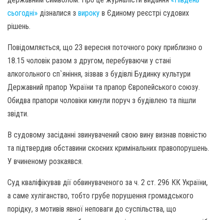
сьогодні»
дізналися з
вироку
в Єдиному реєстрі судових
рішень.
Повідомляється, що 23 вересня поточного року приблизно о
18.15 чоловік разом з другом, перебуваючи у стані
алкогольного сп`яніння, зізвав з будівлі Будинку культури
Державний прапор України та прапор Європейського союзу.
Обидва прапори чоловіки кинули поруч з будівлею та пішли
звідти.
В судовому засіданні звинувачений свою вину визнав повністю
та підтвердив обставини скоєних кримінальних правопорушень.
У вчиненому розкаявся.
Суд кваліфікував дії обвинуваченого за ч. 2 ст. 296 КК України,
а саме хуліганство, тобто грубе порушення громадського
порідку, з мотивів явної неповаги до суспільства, що