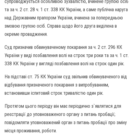
супроводжується особливою зухвалістю, вчинене групою осіб
та за ч. 2 ст. 28 ч. 1 ст. 338 КК України, а саме публічна наруга
над Державним прапором України, вчинена за попередньою
змовою групою осіб. Справа щодо його друга виділена в
окреме провадження.
Суд призначив обвинуваченому покарання за ч. 2 ст. 296 КК
України у виді позбавлення волі на строк три роки та за ч. 1 ст.
338 КК України у вигляді позбавлення волі на строк один рік.
На підставі ст. 75 КК України суд звільнив обвинуваченого від
відбування призначеного покарання з випробуванням,
встановивши іспитовий строк тривалістю один рік.
Протягом цього періоду він має періодично з`являтися для
реєстрації до уповноваженого органу з питань пробації;
повідомляти уповноважений орган з питань пробації про зміну
місця проживання, роботи.