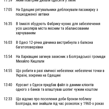
17:59
Яким повітрям дихали одесити у липні
17:05
На Одещині рятувальники деблокували пасажирку з
пошкодженої автівки
16:35
В Ізмаїлі збудують Фабрику-кухню для забезпечення
усіх школярів міста якісним та збалансованим
харчуванням
16:03
В Одесі 12-річна дівчинка вистрибнула з балкона
багатоповерхівки
15:54
На Харківщині загинув захисник з Болградської громади
Михайло Кишлали
14:55
Що робити в разі хімічної небезпеки: небезпечні точки в
Україні, зокрема на Одещині
13:40
Курсант з Одеси придбав файл із даними клієнтів
одного з банків та влаштував шопінг чужим коштом
12:33
Що відомо про поселення доби бронзи поблизу
Болграда, яке знайшли під час розкопок у 1960-х роках