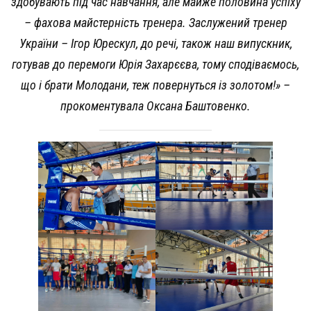
здобувають під час навчання, але майже половина успіху
– фахова майстерність тренера. Заслужений тренер
України – Ігор Юрескул, до речі, також наш випускник,
готував до перемоги Юрія Захарєєва, тому сподіваємось,
що і брати Молодани, теж повернуться із золотом!» –
прокоментувала Оксана Баштовенко.