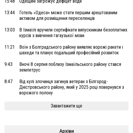
15:48
Одещині загрожує дефіцит води
13:44
Готель «Одеса» може стати першим арештованим
активом для розміщення переселенців
13:03
В Ізмаїлі вручили сертифікати випускникам безоплатних
курсів з вивчення гагаузької мови
11:21
Воїн з Болградського району виявляє ворожі ракети і
шахеди та планує подальший професійний розвиток
9:43
Вночі 8 серпня поблизу Ізмаїльського району стався
землетрус
8:47
Від кулі злочинця загинув ветеран з Білгород-
Дністровського району, який у 2025 році повернувся з
ворожого полону
Завантажити ще
Архіви