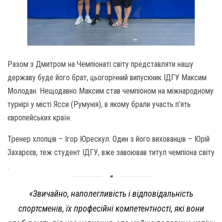
Разом з Дмитром на Чемпіонаті світу представляти нашу
державу буде його брат, цьогорічний випускник ІДГУ Максим
Молодан. Нещодавно Максим став чемпіоном на міжнародному
турнірі у місті Ясси (Румунія), в якому брали участь п’ять
європейських країн.
Тренер хлопців – Ігор Юрескул. Один з його вихованців – Юрій
Захарєєв, теж студент ІДГУ, вже завоював титул чемпіона світу
.
«Звичайно, наполегливість і відповідальність
спортсменів, їх професійні компетентності, які вони