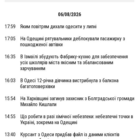
06/08/2026
17:59
Яким повітрям дихали одесити у липні
17:05
На Одещині рятувальники деблокували пасажирку з
пошкодженої автівки
16:35
В Ізмаїлі збудують Фабрику-кухню для забезпечення
усіх школярів міста якісним та збалансованим
харчуванням
16:03
В Одесі 12-річна дівчинка вистрибнула з балкона
багатоповерхівки
15:54
На Харківщині загинув захисник з Болградської громади
Михайло Кишлали
14:55
Що робити в разі хімічної небезпеки: небезпечні точки в
Україні, зокрема на Одещині
13:40
Курсант з Одеси придбав файл із даними клієнтів