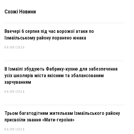
Схожі Новини
Ввечері 6 серпня під час ворожої атаки по
Ізмаїльському району поранено юнака
06/08/2026
В Ізмаїлі збудують Фабрику-кухню для забезпечення
усіх школярів міста якісним та збалансованим
харчуванням
06/08/2026
Трьом багатодітним жителькам Ізмаїльського району
присвоїли звання «Мати-героїня»
06/08/2026