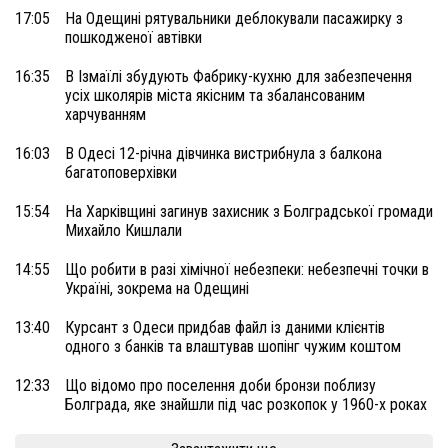
17:05
На Одещині рятувальники деблокували пасажирку з
пошкодженої автівки
16:35
В Ізмаїлі збудують Фабрику-кухню для забезпечення
усіх школярів міста якісним та збалансованим
харчуванням
16:03
В Одесі 12-річна дівчинка вистрибнула з балкона
багатоповерхівки
15:54
На Харківщині загинув захисник з Болградської громади
Михайло Кишлали
14:55
Що робити в разі хімічної небезпеки: небезпечні точки в
Україні, зокрема на Одещині
13:40
Курсант з Одеси придбав файл із даними клієнтів
одного з банків та влаштував шопінг чужим коштом
12:33
Що відомо про поселення доби бронзи поблизу
Болграда, яке знайшли під час розкопок у 1960-х роках