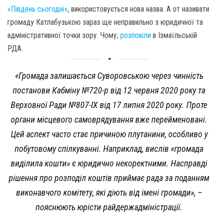
«Південь сьогодні»
, використовується нова назва. А от називати
громаду Катлабузькою зараз ще неправильно з юридичної та
адміністративної точки зору. Чому,
розповіли
в Ізмаїльській
РДА.
«Громада залишається Суворовською через чинність
постанови Кабміну №720-р від 12 червня 2020 року та
Верховної Ради №807-ІХ від 17 липня 2020 року. Проте
органи місцевого самоврядування вже перейменовані.
Цей аспект часто стає причиною плутанини, особливо у
побутовому спілкуванні. Наприклад, вислів «громада
виділила кошти» є юридично некоректними. Насправді
рішення про розподіл коштів приймає рада за поданням
виконавчого комітету, які діють від імені громади», –
пояснюють юрісти райдержадміністрації.