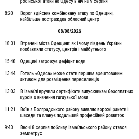
російської атаки на Одесу в ніч на 9 серпня
8:20
Ворог здійснив комбіновану атаку по Одещині,
найбільше постраждав обласний центр
08/08/2026
18:31
Втрачені міста Одещини: як і чому південь України
позбавляли статусу, центрів і майбутнього
15:48
Одещині загрожує дефіцит води
13:44
Готель «Одеса» може стати першим арештованим
активом для розміщення переселенців
13:03
В Ізмаїлі вручили сертифікати випускникам безоплатних
курсів з вивчення гагаузької мови
11:21
Воїн з Болградського району виявляє ворожі ракети і
шахеди та планує подальший професійний розвиток
9:43
Вночі 8 серпня поблизу Ізмаїльського району стався
землетрус