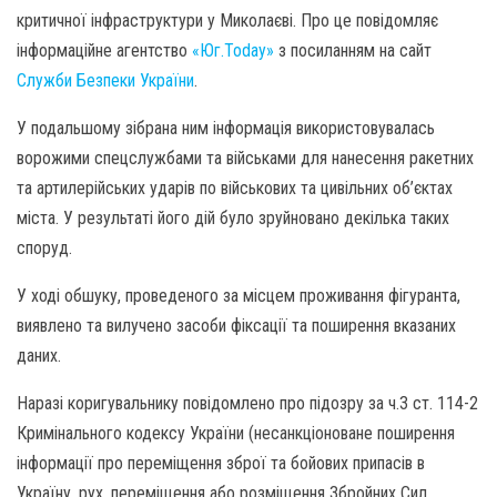
критичної інфраструктури у Миколаєві. Про це повідомляє
інформаційне агентство
«Юг.Today»
з посиланням на сайт
Служби Безпеки України
.
У подальшому зібрана ним інформація використовувалась
ворожими спецслужбами та військами для нанесення ракетних
та артилерійських ударів по військових та цивільних об’єктах
міста. У результаті його дій було зруйновано декілька таких
споруд.
У ході обшуку, проведеного за місцем проживання фігуранта,
виявлено та вилучено засоби фіксації та поширення вказаних
даних.
Наразі коригувальнику повідомлено про підозру за ч.3 ст. 114-2
Кримінального кодексу України (несанкціоноване поширення
інформації про переміщення зброї та бойових припасів в
Україну, рух, переміщення або розміщення Збройних Сил