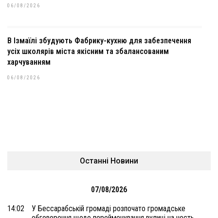
06/08/2026
В Ізмаїлі збудують Фабрику-кухню для забезпечення
усіх школярів міста якісним та збалансованим
харчуванням
06/08/2026
Останні Новини
07/08/2026
14:02
У Бессарабській громаді розпочато громадське
обговорення щодо перейменування вулиці на честь