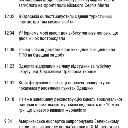
загиблого на фронті поліцейського Сергія Магли
12:32
В Одеській області запустили Єдиний туристичний
портал: що там можна знайти
12:04
У Чорному морі внаслідок вибуху загинув чоловік, ще
двоє жінок постраждали
11:38
Понад чотири десятки ворожих цілей знищили сили
ППО на Одещині за добу
11:23
Одесита відправили на лаву підсудних за публічну
наругу над Державним Прапором України
11:01
Коли фіксувались найвищі серпневі температурні
показники у населених пунктах Одещини
10:18
На вже завершену реконструкцію каналу зрошувальної
системи в Ізмаїльському районі виділяють ще 10 млн
грн: що цікавого виявили журналісти
9:34
Американська експертка запропонувала Зеленському
кандидатів на посаду посла України в США: серед них