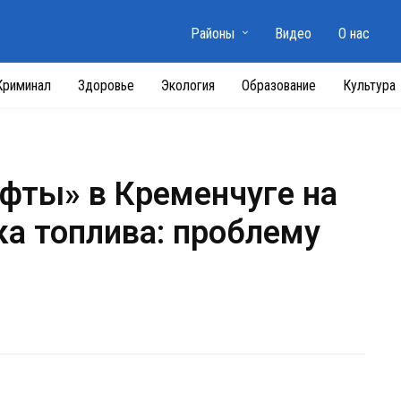
Районы
Видео
О нас
Криминал
Здоровье
Экология
Образование
Культура
афты» в Кременчуге на
а топлива: проблему