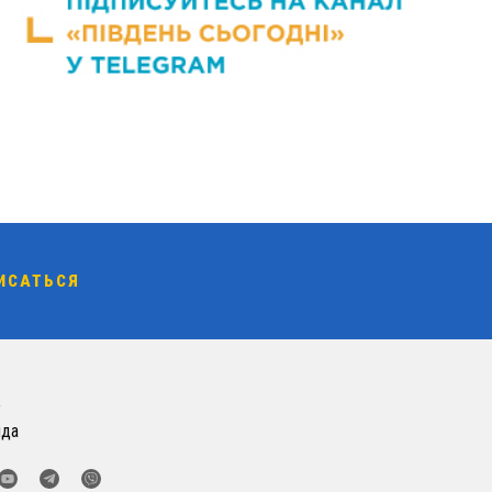
о
нда