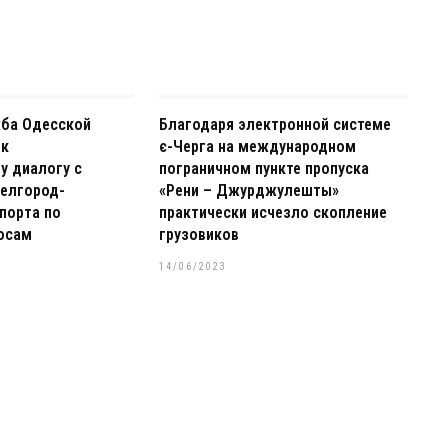
жба Одесской
Благодаря электронной системе
 к
є-Черга на международном
у диалогу с
пограничном пункте пропуска
елгород-
«Рени – Джурджулешты»
порта по
практически исчезло скопление
осам
грузовиков
14/06/2023