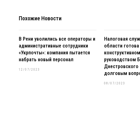
Похожие Новости
В Рени уволились все операторы и
Налоговая слу
административные сотрудники
области готова
«Укрпочты»: компания пытается
конструктивном
набрать новый персонал
руководством Б
Днестровского 
12/07/2023
долговым вопр
08/07/2023