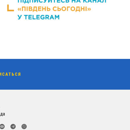
о
нда