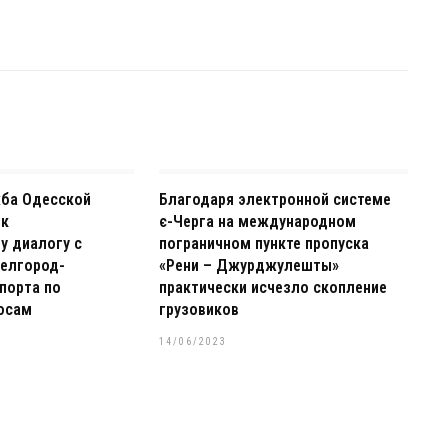
жба Одесской
Благодаря электронной системе
 к
є-Черга на международном
у диалогу с
пограничном пункте пропуска
елгород-
«Рени – Джурджулешты»
порта по
практически исчезло скопление
осам
грузовиков
14/06/2023