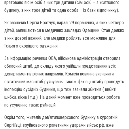
врятовано вісім осіб з них три дитини (сім осіб – з житлового
будинку, з них троє дітей та одна особа – із бази відпочинку).
Як зазначив Сергій Братчук, наразі 29 поранених, з яких четверо
дітей, залишаються в медичних закладах Одещини. Стан деяких
з них доволі важкий, але медики роблять все можливе для
їхнього скорішого одужання.
За інформацію речника ОВА, військова адміністрація створила
обласний штаб, до складу якого увійшли представники всіх
департаментів різних напрямків. Комісія повинна визначити
остаточний масштаб руйнувань. Також фахівці штабу проведуть
інспекцію сусідніх будинків, що теж зазнали збитків ( вибиті
шибки, вікна і т.д.). На даний момент вже проводиться робота
по усуненню таких руйнацій.
Окрім того, жителів дев’ятиповерхового будинку в курортній
Сергіївці, зруйнованого ракетними ударами військ рф, вже