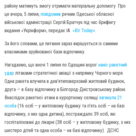
району матимуть змогу отримати матеріальну допомогу. Про
це вчора, 5 липня,
повідомив
речник Одеської обласної
військової адміністрації Сергій Братчук під час брифінгу
видання «Укрінформ», передає ІА
«Юг.Today»
.
За його словами, це питання зараз вирішується із самими
власниками зруйнованої бази відпочинку.
Нагадаємо, що вночі 1 липня по Одещині ворог
наніс ракетний
удар
літаками стратегічної авіації з напрямку Чорного моря.
Одна ракета влучила в дев’ятиповерховий житловий будинок,
друга — в базу відпочинку в Білгород-Дністровському районі.
Внаслідок ракетної атаки в курортному селищі
загинула 21
особа
(16 осіб – у житловому будинку та п’ять осіб – на базі
відпочинку, з них одна дитина), постраждало 39 осіб, які
госпіталізовані до лікарні (38 осіб – у житловому будинку, з них
шестеро дітей та одна особа – на базі відпочинку). ДСНС