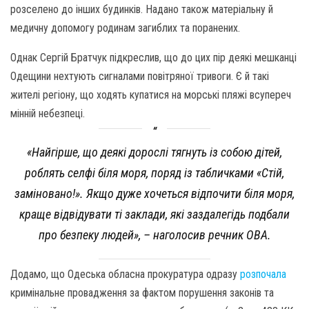
розселено до інших будинків. Надано також матеріальну й
медичну допомогу родинам загиблих та поранених.
Однак Сергій Братчук підкреслив, що до цих пір деякі мешканці
Одещини нехтують сигналами повітряної тривоги. Є й такі
жителі регіону, що ходять купатися на морські пляжі всупереч
мінній небезпеці.
«Найгірше, що деякі дорослі тягнуть із собою дітей,
роблять селфі біля моря, поряд із табличками «Стій,
заміновано!». Якщо дуже хочеться відпочити біля моря,
краще відвідувати ті заклади, які заздалегідь подбали
про безпеку людей»,
– наголосив речник ОВА.
Додамо, що Одеська обласна прокуратура одразу
розпочала
кримінальне провадження за фактом порушення законів та