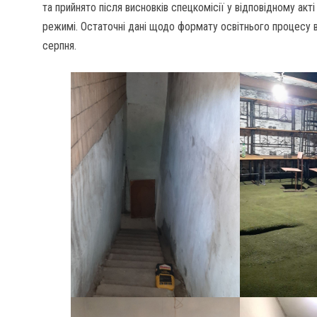
та прийнято після висновків спецкомісії у відповідному ак
режимі. Остаточні дані щодо формату освітнього процесу в
серпня.