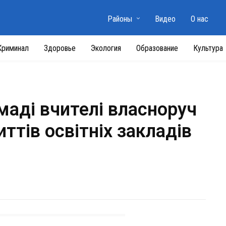
Районы
Видео
О нас
Криминал
Здоровье
Экология
Образование
Культура
маді вчителі власноруч
ттів освітніх закладів