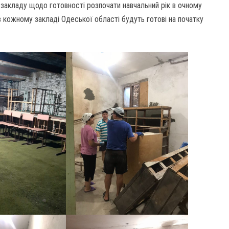
ті закладу щодо готовності розпочати навчальний рік в очному
 кожному закладі Одеської області будуть готові на початку