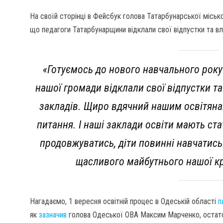
На своїй сторінці в Фейсбук голова Татарбунарської місь
що педагоги Татарбунарщини відклали свої відпустки та вл
«Готуємось до нового навчального року
нашої громади відклали свої відпустки т
закладів. Щиро вдячний нашим освітяна
питання. І наші заклади освіти мають ста
продовжуватись, діти повинні навчатись
щасливого майбутнього нашої кр
Нагадаємо, 1 вересня освітній процес в Одеській області
п
як
зазначив
голова Одеської ОВА Максим Марченко, остаточ