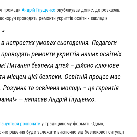
кої громади
Андрій Глущенко
опублікував допис, де розказав,
асноруч проводять ремонти укриттів освітніх закладів.
 в непростих умовах сьогодення. Педагоги
а проводять ремонти укриттів наших освітніх
м! Питання безпеки дітей – дійсно ключове
ти місцем цієї безпеки. Освітній процес має
. Розумна та освічена молодь – це гарантія
аїни!» — написав Андрій Глущенко.
ланується розпочати
у традиційному форматі. Однак,
не рішення буде залежати виключно від безпекової ситуації