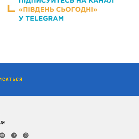
о
нда