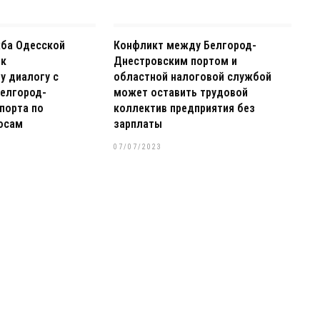
жба Одесской
Конфликт между Белгород-
 к
Днестровским портом и
у диалогу с
областной налоговой службой
елгород-
может оставить трудовой
порта по
коллектив предприятия без
осам
зарплаты
07/07/2023