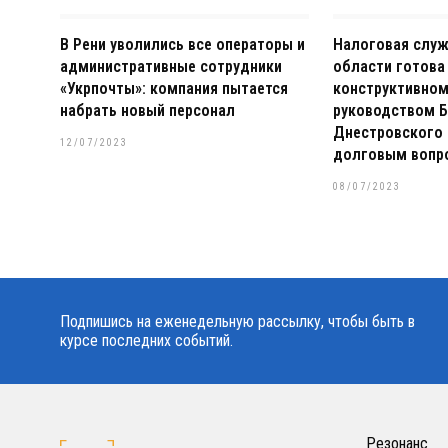
В Рени уволились все операторы и
Налоговая слу
административные сотрудники
области готова
«Укрпочты»: компания пытается
конструктивном
набрать новый персонал
руководством Б
Днестровского 
12/07/2023
долговым вопр
08/07/2023
Подпишись на еженедельную рассылку, чтобы быть в
курсе последних событий.
Резонанс