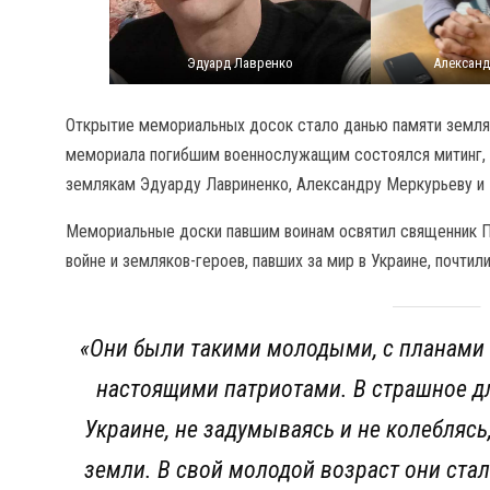
Эдуард Лавренко
Алексан
Открытие мемориальных досок стало данью памяти земля
мемориала погибшим военнослужащим состоялся митинг,
землякам Эдуарду Лавриненко, Александру Меркурьеву и
Мемориальные доски павшим воинам освятил священник П
войне и земляков-героев, павших за мир в Украине, почтил
«
Они были такими молодыми, с планами 
настоящими патриотами. В страшное дл
Украине, не задумываясь и не колебляс
земли. В свой молодой возраст они ст