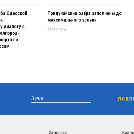
жба Одесской
Придунайские озёра заполнены до
 к
максимального уровня
у диалогу с
21/06/2023
елгород-
порта по
осам
Экология
Виде