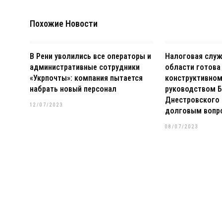
Похожие Новости
В Рени уволились все операторы и
Налоговая слу
административные сотрудники
области готова
«Укрпочты»: компания пытается
конструктивном
набрать новый персонал
руководством Б
Днестровского 
12/07/2023
долговым вопр
08/07/2023