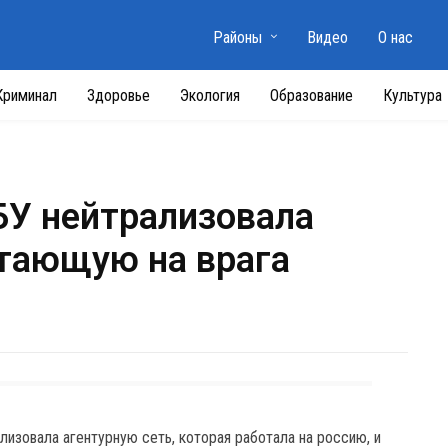
Районы
Видео
О нас
Криминал
Здоровье
Экология
Образование
Культура
БУ нейтрализовала
отающую на врага
изовала агентурную сеть, которая работала на россию, и