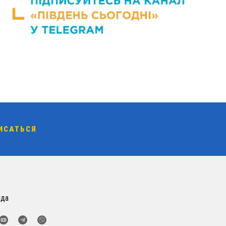
о
нда