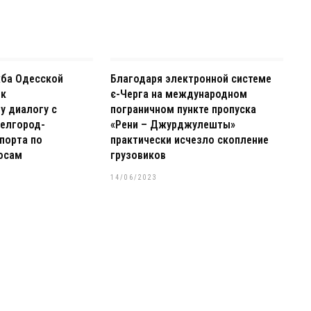
жба Одесской
Благодаря электронной системе
 к
є-Черга на международном
у диалогу с
пограничном пункте пропуска
елгород-
«Рени – Джурджулешты»
порта по
практически исчезло скопление
осам
грузовиков
14/06/2023