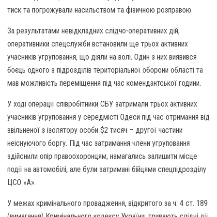
тиск та погрожували насильством та фізичною розправою.
За результатами невідкладних слідчо-оперативних дій,
оперативники спецслужби встановили ще трьох активних
учасників угруповання, що діяли на волі. Один з них виявився
боєць одного з підрозділів територіальної оборони області та
мав можливість переміщення під час комендантської години.
У ході операції співробітники СБУ затримали трьох активних
учасників угруповання у середмісті Одеси під час отримання від
звільненої з ізолятору особи $2 тисяч – другої частини
неіснуючого боргу. Під час затримання члени угруповання
здійснили опір правоохоронцям, намагались залишити місце
події на автомобілі, але були затримані бійцями спецпідрозділу
ЦСО «А».
У межах кримінального провадження, відкритого за ч. 4 ст. 189
(вимагання) Кримінального кодексу України, тривають слідчі дії