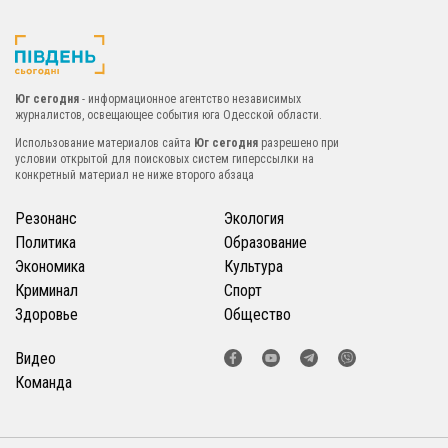
Юг сегодня
- информационное агентство независимых
журналистов, освещающее события юга Одесской области.
Использование материалов сайта
Юг сегодня
разрешено при
условии открытой для поисковых систем гиперссылки на
конкретный материал не ниже второго абзаца
Резонанс
Экология
Политика
Образование
Экономика
Культура
Криминал
Спорт
Здоровье
Общество
Видео
Команда