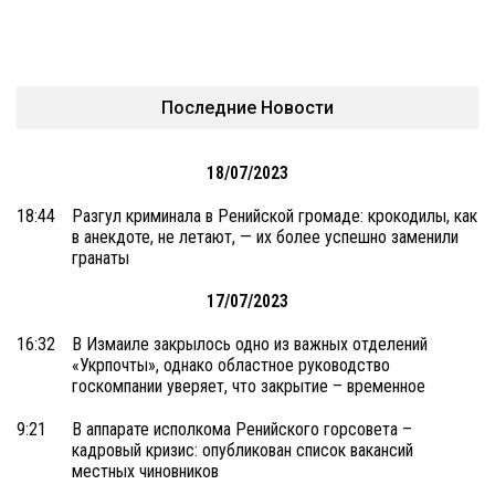
Последние Новости
18/07/2023
18:44
Разгул криминала в Ренийской громаде: крокодилы, как
в анекдоте, не летают, — их более успешно заменили
гранаты
17/07/2023
16:32
В Измаиле закрылось одно из важных отделений
«Укрпочты», однако областное руководство
госкомпании уверяет, что закрытие – временное
9:21
В аппарате исполкома Ренийского горсовета –
кадровый кризис: опубликован список вакансий
местных чиновников