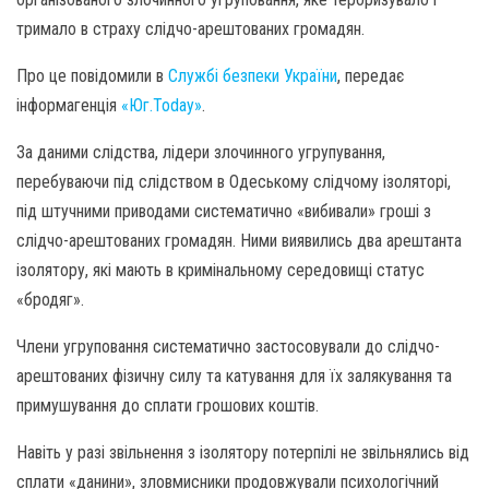
тримало в страху слідчо-арештованих громадян.
Про це повідомили в
Службі безпеки України
, передає
інформагенція
«Юг.Today»
.
За даними слідства, лідери злочинного угрупування,
перебуваючи під слідством в Одеському слідчому ізоляторі,
під штучними приводами систематично «вибивали» гроші з
слідчо-арештованих громадян. Ними виявились два арештанта
ізолятору, які мають в кримінальному середовищі статус
«бродяг».
Члени угруповання систематично застосовували до слідчо-
арештованих фізичну силу та катування для їх залякування та
примушування до сплати грошових коштів.
Навіть у разі звільнення з ізолятору потерпілі не звільнялись від
сплати «данини», зловмисники продовжували психологічний