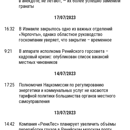
в анекдоте, не летают, — их более успешно заменили
гранаты
17/07/2023
16:32
В Измаиле закрылось одно из важных отделений
«Укрпочты», однако областное руководство
госкомпании уверяет, что закрытие – временное
9:21
В аппарате исполкома Ренийского горсовета –
кадровый кризис: опубликован список вакансий
местных чиновников
14/07/2023
17:25
Полномочия Нацкомиссии по регулированию
энергетики и коммунальных услуг не касаются
тарифной политики большинства органов местного
самоуправления
13/07/2023
14:42
Компания «РениЛес» планирует увеличить объёмы
переработки грузов в Ренийском морском порту