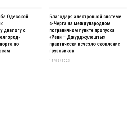
жба Одесской
Благодаря электронной системе
 к
є-Черга на международном
у диалогу с
пограничном пункте пропуска
елгород-
«Рени – Джурджулешты»
порта по
практически исчезло скопление
осам
грузовиков
14/06/2023