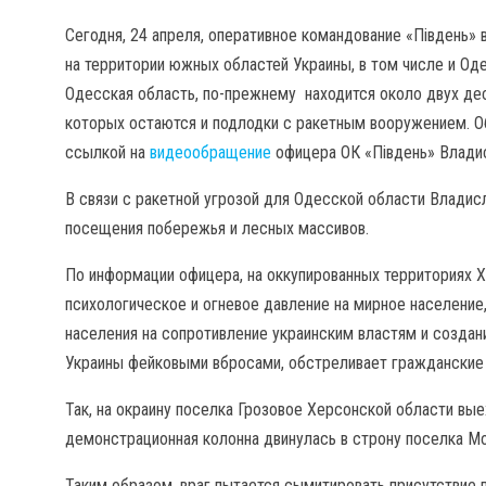
Сегодня, 24 апреля, оперативное командование «Південь» 
на территории южных областей Украины, в том числе и Од
Одесская область, по-прежнему находится около двух де
которых остаются и подлодки с ракетным вооружением. 
ссылкой на
видеообращение
офицера ОК «Південь» Владис
В связи с ракетной угрозой для Одесской области Владис
посещения побережья и лесных массивов.
По информации офицера, на оккупированных территориях 
психологическое и огневое давление на мирное население
населения на сопротивление украинским властям и созда
Украины фейковыми вбросами, обстреливает гражданские
Так, на окраину поселка Грозовое Херсонской области вые
демонстрационная колонна двинулась в строну поселка М
Таким образом, враг пытается сымитировать присутствие 