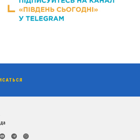
о
нда