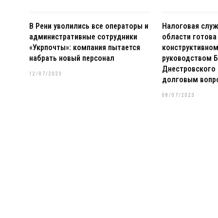
В Рени уволились все операторы и
Налоговая слу
административные сотрудники
области готова
«Укрпочты»: компания пытается
конструктивном
набрать новый персонал
руководством Б
Днестровского 
12/07/2023
долговым вопр
08/07/2023