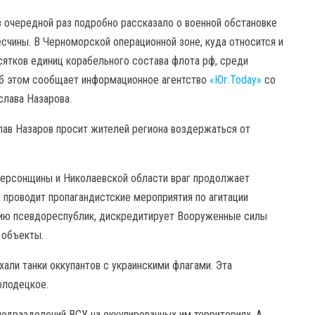
в очередной раз подробно рассказало о военной обстановке
есчины. В Черноморской операционной зоне, куда относится и
сятков единиц корабельного состава флота рф, среди
Об этом сообщает информационное агентство
«Юг.Today»
со
лава Назарова.
лав Назаров просит жителей региона воздержаться от
Херсонщины и Николаевской области враг продолжает
, проводит пропагандистские мероприятия по агитации
нию псевдореспублик, дискредитирует Вооруженные силы
 объекты.
хали танки оккупантов с украинскими флагами. Эта
олодецкое.
подразделений ВСУ на оккупированных им территориях. А