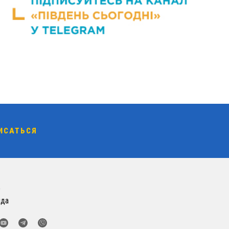
о
нда