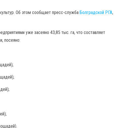
 культур. Об этом сообщает пресс-служба
Болградской РГА
,
едприятиями уже засеяно 43,85 тыс. га, что составляет
и, посеяно:
щадей);
ощадей);
дей);
ей);
лощадей).