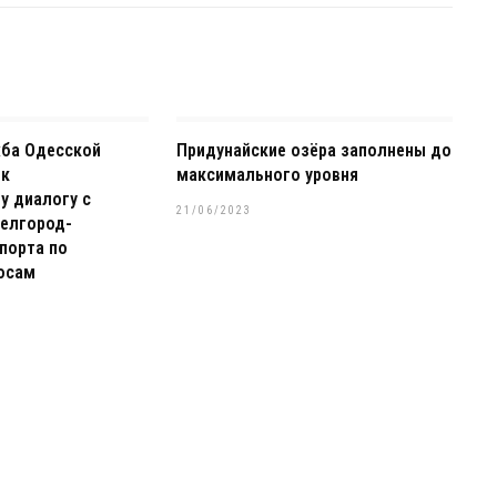
жба Одесской
Придунайские озёра заполнены до
 к
максимального уровня
у диалогу с
21/06/2023
елгород-
порта по
осам