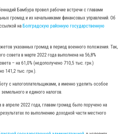
еннадий Бамбура провел рабочие встречи с главами
ьных громад и их начальниками финансовых управлений. Об
ссылкой на
Болградскую районную государственную
етов указанных громад в период военного положения. Так,
о совета в марте 2022 года выполнена на 56,8%
вета – на 61,0% (недополучено 710,5 тыс. грн.)
 141,2 тыс. грн.).
боту с налогоплательщиками, а именно уделить особое
 земельного и единого налогов.
в апреле 2022 года, главам громад было поручено на
 результатах по выполнению доходной части местного
ластной государственной администрацией
, в условиях