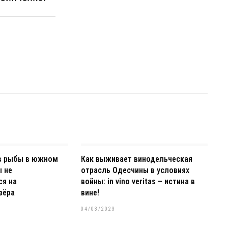
в рыбы в южном
Как выживает винодельческая
ы не
отрасль Одесчины в условиях
ся на
войны: in vino veritas – истина в
зёра
вине!
04/03/2023