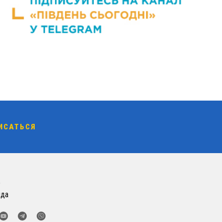
о
нда