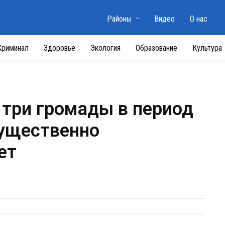
Районы
Видео
О нас
Криминал
Здоровье
Экология
Образование
Культура
 три громады в период
существенно
ет