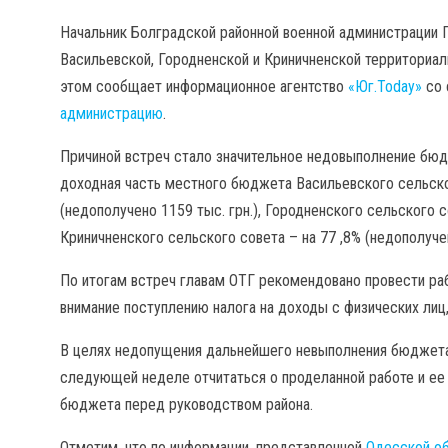
Начальник Болградской районной военной администрации Г
Васильевской, Городненской и Криничненской территориал
этом сообщает информационное агентство
«Юг.Today»
со 
администрацию
.
Причиной встреч стало значительное недовыполнение бюдж
доходная часть местного бюджета Васильевского сельског
(недополучено 1159 тыс. грн.), Городненского сельского со
Криничненского сельского совета – на 77 ,8% (недополучено
По итогам встреч главам ОТГ рекомендовано провести ра
внимание поступлению налога на доходы с физических лиц,
В целях недопущения дальнейшего невыполнения бюджета 
следующей неделе отчитаться о проделанной работе и ее
бюджета перед руководством района.
Отметим, что по информации, представленной
Одесской об