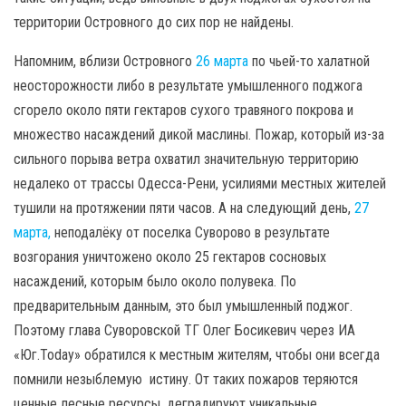
территории Островного до сих пор не найдены.
Напомним, вблизи Островного
26 марта
по чьей-то халатной
неосторожности либо в результате умышленного поджога
сгорело около пяти гектаров сухого травяного покрова и
множество насаждений дикой маслины. Пожар, который из-за
сильного порыва ветра охватил значительную территорию
недалеко от трассы Одесса-Рени, усилиями местных жителей
тушили на протяжении пяти часов. А на следующий день,
27
марта,
неподалёку от поселка Суворово в результате
возгорания уничтожено около 25 гектаров сосновых
насаждений, которым было около полувека. По
предварительным данным, это был умышленный поджог.
Поэтому глава Суворовской ТГ Олег Босикевич через ИА
«Юг.Today» обратился к местным жителям, чтобы они всегда
помнили незыблемую истину. От таких пожаров теряются
ценные лесные ресурсы, деградируют уникальные