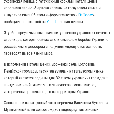
Украинская певица с гагаузскими корнями Натали Дениз
исполнила песню «Червона калина» на гагаузском языке и
выпустила клип. Об этом информагентство «
Юг.Today
»
сообщает со ссылкой на
Youtube
-канал певицы.
Эту, без преувеличения, знаменитую песню украинских сечевых
стрельцов, которая сейчас стала символом борьбы Украины с
российским агрессором и получила мировую известность,
переводят на все языки мира.
В исполнении Натали Дениз, уроженки села Котловина
Ренийской громады, песня зазвучала и на гагаузском языке,
который является родным для 32 тысяч украинских граждан –
представителей гагаузского этнического меньшинства,
исторически проживающего на территории Украины.
Слова песни на гагаузский язык перевела Валентина Бужилова.
Музыкальный клип сопровождает видеоряд живописных