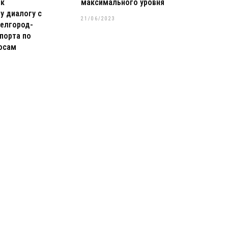
 к
максимального уровня
у диалогу с
21/06/2023
елгород-
порта по
осам