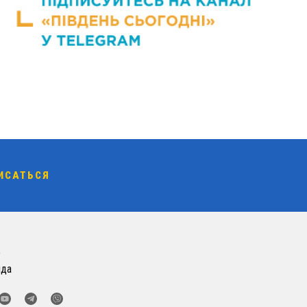
о
нда