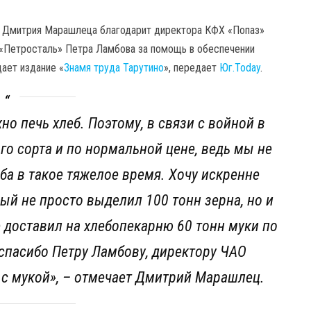
ля Дмитрия Марашлеца благодарит директора КФХ «Попаз»
О «Петросталь» Петра Ламбова за помощь в обеспечении
ает издание «
Знамя труда Тарутино
», передает
Юг.Today
.
но печь хлеб. Поэтому, в связи с войной в
го сорта и по нормальной цене, ведь мы не
а в такое тяжелое время. Хочу искренне
ый не просто выделил 100 тонн зерна, но и
ге доставил на хлебопекарню 60 тонн муки по
 спасибо Петру Ламбову, директору ЧАО
 с мукой
», – отмечает Дмитрий Марашлец.