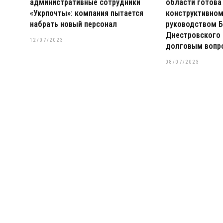
административные сотрудники
области готова
«Укрпочты»: компания пытается
конструктивном
набрать новый персонал
руководством Б
Днестровского 
12/07/2023
долговым вопр
08/07/2023