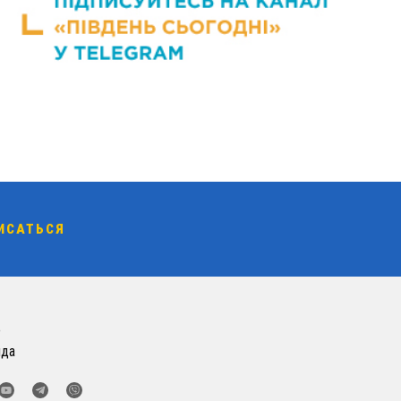
о
нда