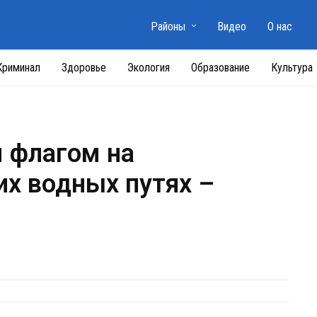
Районы
Видео
О нас
Криминал
Здоровье
Экология
Образование
Культура
 флагом на
их водных путях –