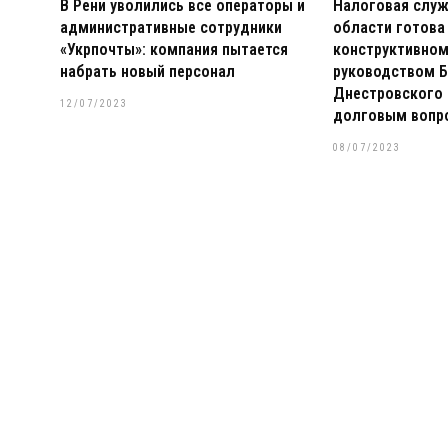
В Рени уволились все операторы и
Налоговая слу
административные сотрудники
области готова
«Укрпочты»: компания пытается
конструктивном
набрать новый персонал
руководством Б
Днестровского 
12/07/2023
долговым вопр
08/07/2023