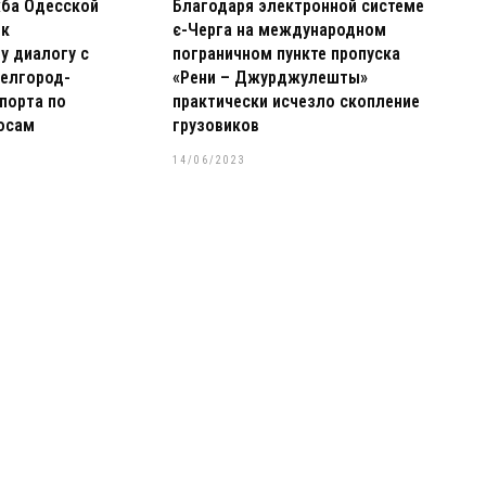
жба Одесской
Благодаря электронной системе
 к
є-Черга на международном
у диалогу с
пограничном пункте пропуска
елгород-
«Рени – Джурджулешты»
порта по
практически исчезло скопление
осам
грузовиков
14/06/2023