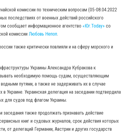
найской комиссии по техническим вопросам (05-08.04.2022
сных последствиях от военных действий российского
этом сообщает информационное агентство
«Юг.Today»
со
йской комиссии
Любовь Непоп
.
россии также критически повлияли и на сферу морского и
нфраструктуры Украины Александра Кубракова к
казывать необходимую помощь судам, осуществляющим
водными путями, а также не задерживать их в случае
х в Украине. Украинская делегация на заседании подтвердила
ых для судов под флагом Украины.
ам заседания также продолжать признавать действие
сервисных книг и судовых журналов, срок действия которых
ти, от делегаций Германии, Австрии и других государств