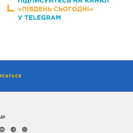
о
нда