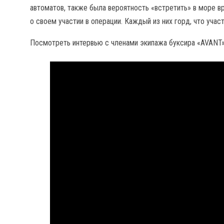
автоматов, также была вероятность «встретить» в море в
о своем участии в операции. Каждый из них горд, что учас
Посмотреть интервью с членами экипажа буксира «AVANT»