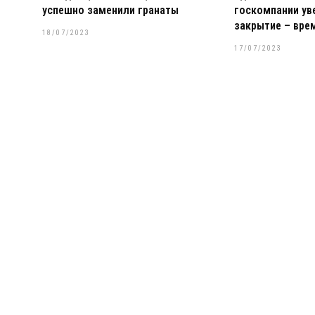
успешно заменили гранаты
госкомпании уве
закрытие – вре
18/07/2023
17/07/2023