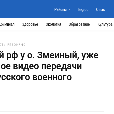
Районы
Видео
О нас
Криминал
Здоровье
Экология
Образование
Культура
СТИ
РЕЗОНАНС
 рф у о. Змеиный, уже
ное видео передачи
усского военного