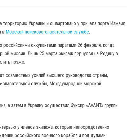
а территорию Украины и ошвартовано у причала порта Измаил.
и в
Морской поисково-спасательной службе
.
о российскими оккупантами-пиратами 26 февраля, когда
рной миссии. Лишь 25 марта экипаж вернулся на Родину в
олить позже.
тат совместных усилий высшего руководства страны,
о-спасательной службы, Международной морской
ина, а затем в Украину осуществил буксир «AVANT» группы
интервью у членов экипажа, которые непосредственно
ждении российского военного корабля и под дулами