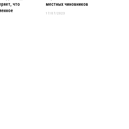
ряет, что
местных чиновников
менное
17/07/2023