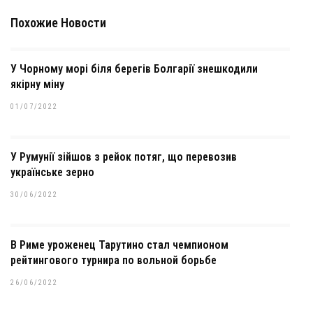
Похожие Новости
У Чорному морі біля берегів Болгарії знешкодили
якірну міну
01/07/2022
У Румунії зійшов з рейок потяг, що перевозив
українське зерно
30/06/2022
В Риме уроженец Тарутино стал чемпионом
рейтингового турнира по вольной борьбе
26/06/2022