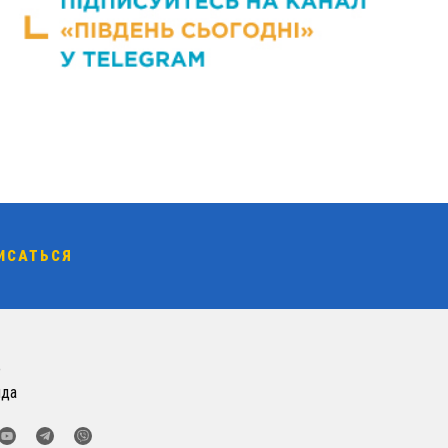
о
нда