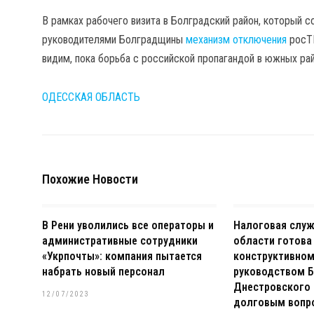
В рамках рабочего визита в Болградский район, который 
руководителями Болградщины
механизм отключения
росТВ
видим, пока борьба с российской пропагандой в южных рай
ОДЕССКАЯ ОБЛАСТЬ
Похожие Новости
В Рени уволились все операторы и
Налоговая слу
административные сотрудники
области готова
«Укрпочты»: компания пытается
конструктивном
набрать новый персонал
руководством Б
Днестровского 
12/07/2023
долговым вопр