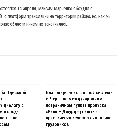
состоялся 14 апреля, Максим Марченко обсудил с
 с платформ трансляции на территории района, но, как мы
онах области ничем не закончилась.
жба Одесской
Благодаря электронной системе
 к
є-Черга на международном
у диалогу с
пограничном пункте пропуска
елгород-
«Рени – Джурджулешты»
порта по
практически исчезло скопление
осам
грузовиков