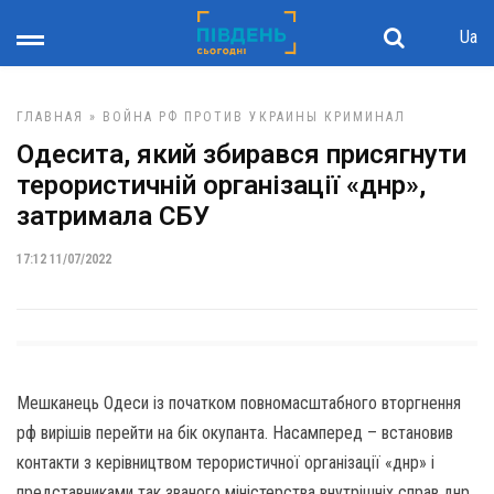
Ua
ГЛАВНАЯ
»
ВОЙНА РФ ПРОТИВ УКРАИНЫ
КРИМИНАЛ
Одесита, який збирався присягнути
терористичній організації «днр»,
затримала СБУ
17:12 11/07/2022
Мешканець Одеси із початком повномасштабного вторгнення
рф вирішів перейти на бік окупанта. Насамперед – встановив
контакти з керівництвом терористичної організації «днр» і
представниками так званого міністерства внутрішніх справ днр