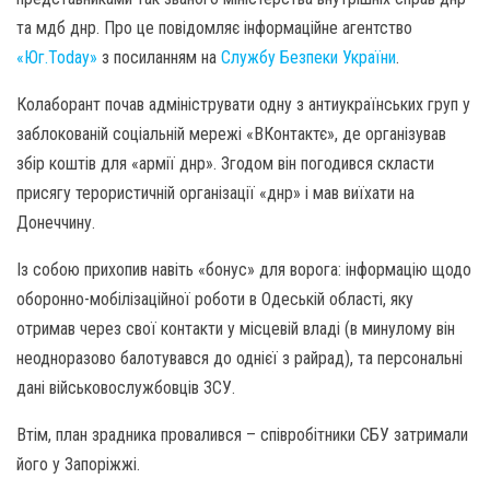
та мдб днр. Про це повідомляє інформаційне агентство
«Юг.Today»
з посиланням на
Службу Безпеки України
.
Колаборант почав адмініструвати одну з антиукраїнських груп у
заблокованій соціальній мережі «ВКонтактє», де організував
збір коштів для «армії днр». Згодом він погодився скласти
присягу терористичній організації «днр» і мав виїхати на
Донеччину.
Із собою прихопив навіть «бонус» для ворога: інформацію щодо
оборонно-мобілізаційної роботи в Одеській області, яку
отримав через свої контакти у місцевій владі (в минулому він
неодноразово балотувався до однієї з райрад), та персональні
дані військовослужбовців ЗСУ.
Втім, план зрадника провалився – співробітники СБУ затримали
його у Запоріжжі.