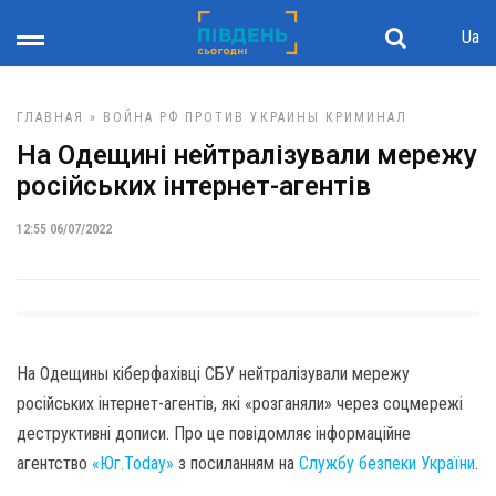
Ua
ГЛАВНАЯ
»
ВОЙНА РФ ПРОТИВ УКРАИНЫ
КРИМИНАЛ
На Одещині нейтралізували мережу
російських інтернет-агентів
12:55 06/07/2022
На Одещины кіберфахівці СБУ нейтралізували мережу
російських інтернет-агентів, які «розганяли» через соцмережі
деструктивні дописи. Про це повідомляє інформаційне
агентство
«Юг.Today»
з посиланням на
Службу безпеки України
.