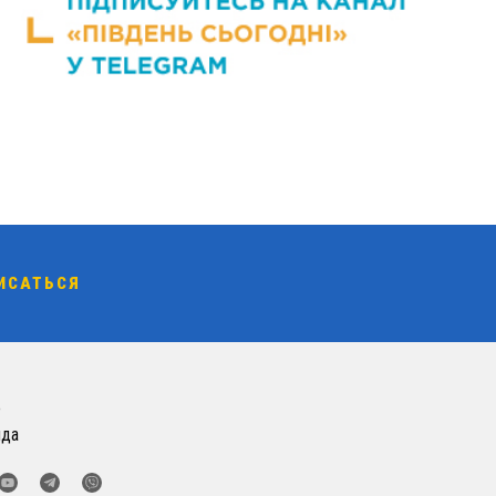
о
нда