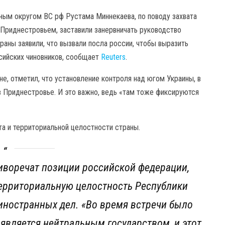
ым округом ВС рф Рустама Миннекаева, по поводу захвата
 Приднестровьем, заставили занервничать руководство
аны заявили, что вызвали посла россии, чтобы выразить
сийских чиновников, сообщает
Reuters
.
не, отметил, что установление контроля над югом Украины, в
в Приднестровье. И это важно, ведь «там тоже фиксируются
а и территориальной целостности страны.
иворечат позиции российской федерации,
территориальную целостность Республики
иностранных дел. «Во время встречи было
является нейтральным государством, и этот