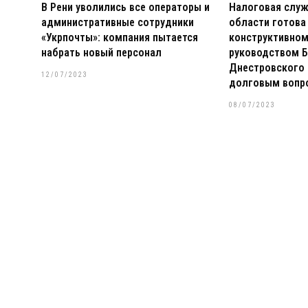
В Рени уволились все операторы и
Налоговая слу
административные сотрудники
области готова
«Укрпочты»: компания пытается
конструктивном
набрать новый персонал
руководством Б
Днестровского 
12/07/2023
долговым вопр
08/07/2023