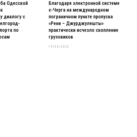
жба Одесской
Благодаря электронной системе
 к
є-Черга на международном
у диалогу с
пограничном пункте пропуска
елгород-
«Рени – Джурджулешты»
порта по
практически исчезло скопление
осам
грузовиков
14/06/2023