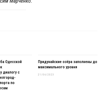
сим Марченко.
жба Одесской
Придунайские озёра заполнены до
 к
максимального уровня
у диалогу с
21/06/2023
елгород-
порта по
осам