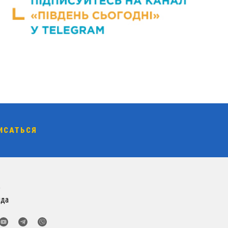
о
нда