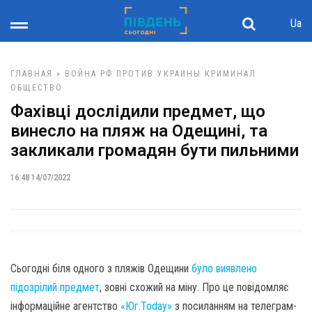
Ua
ГЛАВНАЯ
»
ВОЙНА РФ ПРОТИВ УКРАИНЫ
КРИМИНАЛ
ОБЩЕСТВО
Фахівці дослідили предмет, що
винесло на пляж на Одещині, та
закликали громадян бути пильними
16:48 14/07/2022
Сьогодні біля одного з пляжів Одещини
було виявлено
підозрілий предмет
, зовні схожий на міну. Про це повідомляє
інформаційне агентство
«Юг.Today»
з посиланням на телеграм-