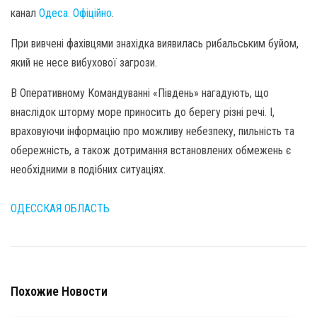
канал
Одеса. Офіційно
.
При вивчені фахівцями знахідка виявилась рибальським буйом,
який не несе вибухової загрози.
В Оперативному Командуванні «Південь» нагадують, що
внаслідок шторму море приносить до берегу різні речі. І,
враховуючи інформацію про можливу небезпеку, пильність та
обережність, а також дотримання встановлених обмежень є
необхідними в подібних ситуаціях.
ОДЕССКАЯ ОБЛАСТЬ
Похожие Новости