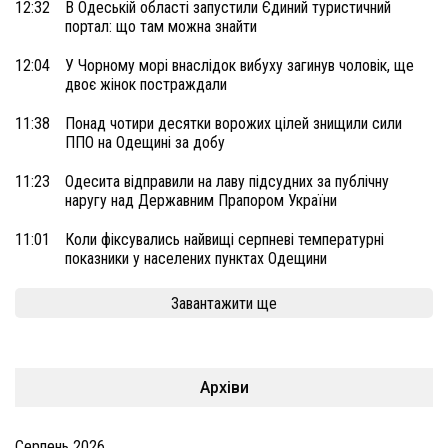
12:32
В Одеській області запустили Єдиний туристичний
портал: що там можна знайти
12:04
У Чорному морі внаслідок вибуху загинув чоловік, ще
двоє жінок постраждали
11:38
Понад чотири десятки ворожих цілей знищили сили
ППО на Одещині за добу
11:23
Одесита відправили на лаву підсудних за публічну
наругу над Державним Прапором України
11:01
Коли фіксувались найвищі серпневі температурні
показники у населених пунктах Одещини
Завантажити ще
Архіви
Серпень 2026