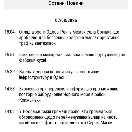
Останні Новини
07/08/2026
18:04
Огляд дороги Одеса-Рені в межах села Орлівка: що
зроблено для безпеки школярів в умовах зростання
трафіку вантажівок
16:51
Ізмаїльська міськрада виділила землю під будівництво
Фабрики-кухні
15:39
Вдень 7 серпня ворог атакував спортивну
інфраструктуру в Одесі
14:53
Екоінспектори перевірили інформацію про можливе
повторне забруднення Чорного моря в районі
Крижанівки
14:02
У Бессарабській громаді розпочато громадське
обговорення щодо перейменування вулиці на честь
загиблого на фронті поліцейського Сергія Магли