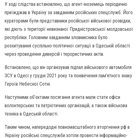
У ході слідства встановлено, що агент-іноземець періодично
приїжджав в Україну за завданням російських спецслужб. Його
кураторами були представники російської військової розвідки,
які діють з території невизнаної Придністровської молдовської
республіки. Головним завданням зловмисника було
розхитування суспільно-політичної ситуації в Одеській області
через проведення диверсій і терористичних актів.
Встановлено, що він організував підпал військового автомобіля
ЗСУ в Одесі у грудні 2021 року та понівечення пам’ятного знаку
Героїв Небесної Сотні.
Наступними об’єктами посягання агента мали стати офіси
волонтерських та патріотичних організацій, а також військова
техніка в Одеській області.
Таким чином, напередодні повномасштабного вторгнення рф в
Україну російські спецслужби хотіли провести інформаційно-