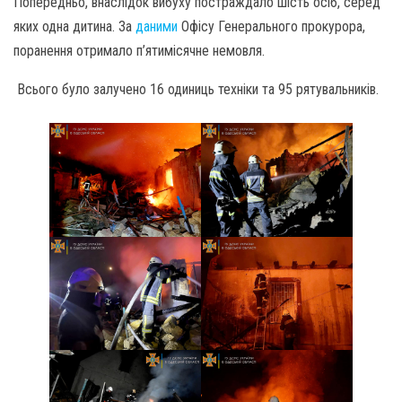
Попередньо, внаслідок вибуху постраждало шість осіб, серед
яких одна дитина. За
даними
Офісу Генерального прокурора,
поранення отримало п’ятимісячне немовля.
Всього було залучено 16 одиниць техніки та 95 рятувальників.