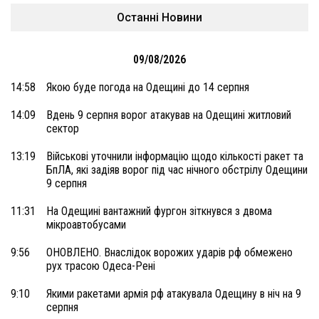
Останні Новини
09/08/2026
14:58
Якою буде погода на Одещині до 14 серпня
14:09
Вдень 9 серпня ворог атакував на Одещині житловий
сектор
13:19
Військові уточнили інформацію щодо кількості ракет та
БпЛА, які задіяв ворог під час нічного обстрілу Одещини
9 серпня
11:31
На Одещині вантажний фургон зіткнувся з двома
мікроавтобусами
9:56
ОНОВЛЕНО. Внаслідок ворожих ударів рф обмежено
рух трасою Одеса-Рені
9:10
Якими ракетами армія рф атакувала Одещину в ніч на 9
серпня