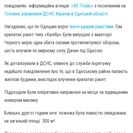
повідомляє інформаційна агенція
«Юг.Today»
з посиланням на
Головне управління ДСНС України в Одеській області
.
Нагадаємо, що по Одещині ворог
вночі вдарив ракетами
. Сім
крилатих ракет типу «Калібр» були випущені з акваторії
Чорного моря, одна збита силами протиповітряної оборони,
шість влучили по мирному селу Дачне під Одесою.
Як деталізували в ДСНС, опівночі до служби порятунку
надійшло повідомлення про те, що в Одеському районі палають
житлові будинки, внаслідок влучення крилатих ракет.
Підрозділи були оперативно направлені на місце за підвищеним
номером виклику.
Близько другої години ночі пожежа була повністю ліквідована
на загальній площі 300 м².