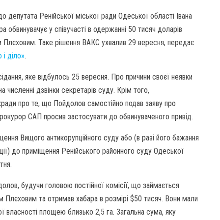
о депутата Ренійської міської ради Одеської області Івана
а обвинувачує у співучасті в одержанні 50 тисяч доларів
м Плєховим. Таке рішення ВАКС ухвалив 29 вересня, передає
 і діло»
.
сідання, яке відбулось 25 вересня. Про причини своєї неявки
а численні дзвінки секретарів суду. Крім того,
ькради про те, що Пойдолов самостійно подав заяву про
прокурор САП просив застосувати до обвинуваченого привід.
ення Вищого антикорупційного суду або (в разі його бажання
ції) до приміщення Ренійського районного суду Одеської
тня.
долов, будучи головою постійної комісії, що займається
м Плєховим та отримав хабара в розмірі $50 тисяч. Вони мали
 власності площею близько 2,5 га. Загальна сума, яку