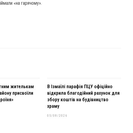
піймали «на гарячому».
тним жителькам
В Ізмаїлі парафія ПЦУ офіційно
айону присвоїли
відкрила благодійний рахунок для
роїня»
збору коштів на будівництво
храму
05/08/2026