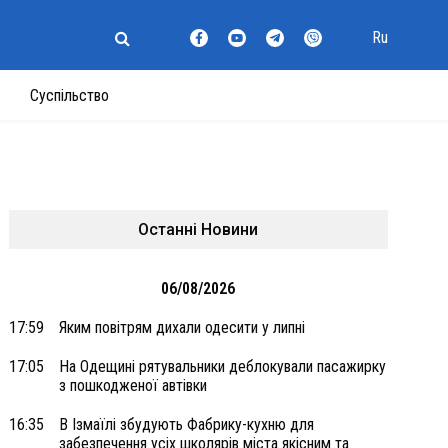
Ru
Суспільство
Останні Новини
06/08/2026
17:59
Яким повітрям дихали одесити у липні
17:05
На Одещині рятувальники деблокували пасажирку
з пошкодженої автівки
16:35
В Ізмаїлі збудують Фабрику-кухню для
забезпечення усіх школярів міста якісним та