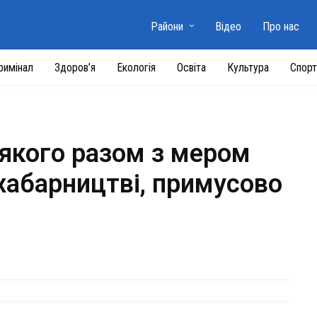
Райони
Відео
Про нас
римінал
Здоров’я
Екологія
Освіта
Культура
Спорт
 якого разом з мером
хабарництві, примусово