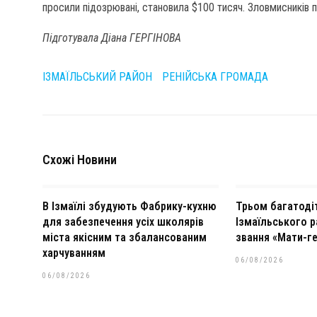
просили підозрювані, становила $100 тисяч. Зловмисників 
Підготувала Діана ГЕРГІНОВА
ІЗМАЇЛЬСЬКИЙ РАЙОН
РЕНІЙСЬКА ГРОМАДА
Схожі Новини
В Ізмаїлі збудують Фабрику-кухню
Трьом багатоді
для забезпечення усіх школярів
Ізмаїльського р
міста якісним та збалансованим
звання «Мати-ге
харчуванням
06/08/2026
06/08/2026