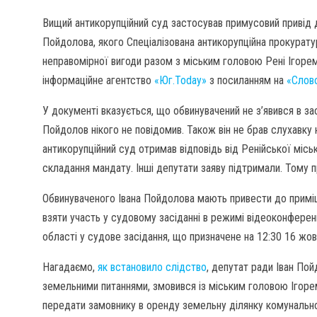
Вищий антикорупційний суд застосував примусовий привід д
Пойдолова, якого Спеціалізована антикорупційна прокуратур
неправомірної вигоди разом з міським головою Рені Ігоре
інформаційне агентство
«Юг.Today»
з посиланням на
«Слово
У документі вказується, що обвинувачений не з’явився в за
Пойдолов нікого не повідомив. Також він не брав слухавку н
антикорупційний суд отримав відповідь від Ренійської міс
складання мандату. Інші депутати заяву підтримали. Тому 
Обвинуваченого Івана Пойдолова мають привести до приміщ
взяти участь у судовому засіданні в режимі відеоконферен
області у судове засідання, що призначене на 12:30 16 жов
Нагадаємо,
як встановило слідство
, депутат ради Іван Пой
земельними питаннями, змовився із міським головою Ігоре
передати замовнику в оренду земельну ділянку комунальної