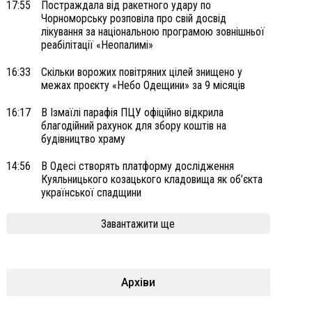
17:55
Постраждала від ракетного удару по
Чорноморську розповіла про свій досвід
лікування за національною програмою зовнішньої
реабілітації «Неопалимі»
16:33
Скільки ворожих повітряних цілей знищено у
межах проєкту «Небо Одещини» за 9 місяців
16:17
В Ізмаїлі парафія ПЦУ офіційно відкрила
благодійний рахунок для збору коштів на
будівництво храму
14:56
В Одесі створять платформу дослідження
Куяльницького козацького кладовища як об’єкта
української спадщини
Завантажити ще
Архіви