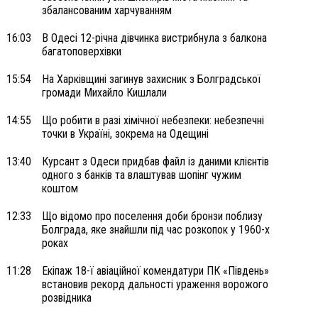
збалансованим харчуванням
16:03
В Одесі 12-річна дівчинка вистрибнула з балкона
багатоповерхівки
15:54
На Харківщині загинув захисник з Болградської
громади Михайло Кишлали
14:55
Що робити в разі хімічної небезпеки: небезпечні
точки в Україні, зокрема на Одещині
13:40
Курсант з Одеси придбав файл із даними клієнтів
одного з банків та влаштував шопінг чужим
коштом
12:33
Що відомо про поселення доби бронзи поблизу
Болграда, яке знайшли під час розкопок у 1960-х
роках
11:28
Екіпаж 18-ї авіаційної комендатури ПК «Південь»
встановив рекорд дальності ураження ворожого
розвідника