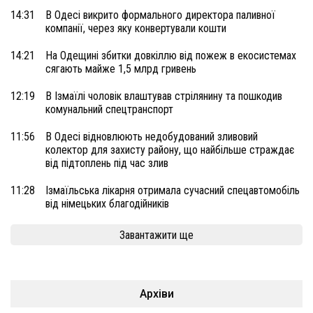
14:31
В Одесі викрито формального директора паливної
компанії, через яку конвертували кошти
14:21
На Одещині збитки довкіллю від пожеж в екосистемах
сягають майже 1,5 млрд гривень
12:19
В Ізмаїлі чоловік влаштував стрілянину та пошкодив
комунальний спецтранспорт
11:56
В Одесі відновлюють недобудований зливовий
колектор для захисту району, що найбільше страждає
від підтоплень під час злив
11:28
Ізмаїльська лікарня отримала сучасний спецавтомобіль
від німецьких благодійників
Завантажити ще
Архіви