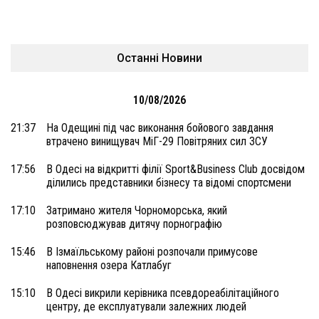
Останні Новини
10/08/2026
21:37
На Одещині під час виконання бойового завдання
втрачено винищувач МіГ-29 Повітряних сил ЗСУ
17:56
В Одесі на відкритті філії Sport&Business Club досвідом
ділились представники бізнесу та відомі спортсмени
17:10
Затримано жителя Чорноморська, який
розповсюджував дитячу порнографію
15:46
В Ізмаїльському районі розпочали примусове
наповнення озера Катлабуг
15:10
В Одесі викрили керівника псевдореабілітаційного
центру, де експлуатували залежних людей