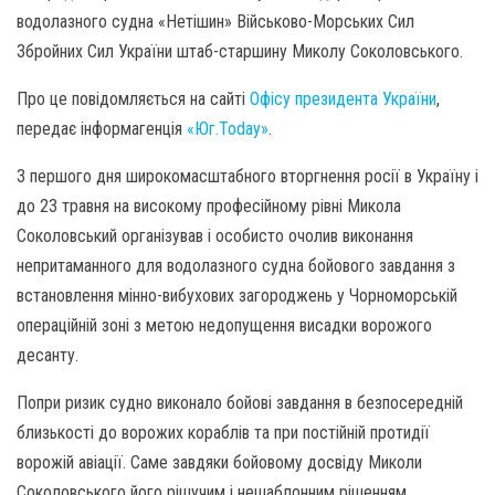
водолазного судна «Нетішин» Військово-Морських Сил
Збройних Сил України штаб-старшину Миколу Соколовського.
Про це повідомляється на сайті
Офісу президента України
,
передає інформагенція
«Юг.Today»
.
З першого дня широкомасштабного вторгнення росії в Україну і
до 23 травня на високому професійному рівні Микола
Соколовський організував і особисто очолив виконання
непритаманного для водолазного судна бойового завдання з
встановлення мінно-вибухових загороджень у Чорноморській
операційній зоні з метою недопущення висадки ворожого
десанту.
Попри ризик судно виконало бойові завдання в безпосередній
близькості до ворожих кораблів та при постійній протидії
ворожій авіації. Саме завдяки бойовому досвіду Миколи
Соколовського його рішучим і нешаблонним рішенням