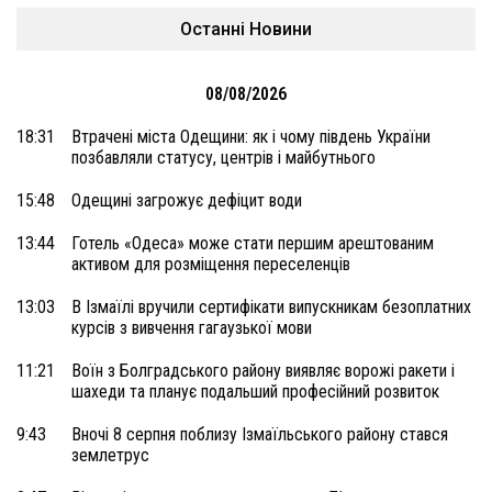
Останні Новини
08/08/2026
18:31
Втрачені міста Одещини: як і чому південь України
позбавляли статусу, центрів і майбутнього
15:48
Одещині загрожує дефіцит води
13:44
Готель «Одеса» може стати першим арештованим
активом для розміщення переселенців
13:03
В Ізмаїлі вручили сертифікати випускникам безоплатних
курсів з вивчення гагаузької мови
11:21
Воїн з Болградського району виявляє ворожі ракети і
шахеди та планує подальший професійний розвиток
9:43
Вночі 8 серпня поблизу Ізмаїльського району стався
землетрус